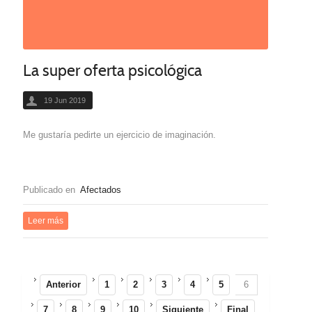
La super oferta psicológica
19 Jun 2019
Me gustaría pedirte un ejercicio de imaginación.
Publicado en
Afectados
Leer más
Anterior
1
2
3
4
5
6
7
8
9
10
Siguiente
Final