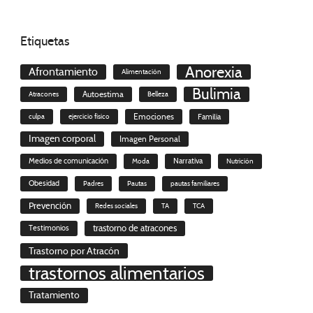
Etiquetas
Anorexia
Afrontamiento
Alimentación
Bulimia
Autoestima
Atracones
Belleza
culpa
ejercicio físico
Emociones
Familia
Imagen corporal
Imagen Personal
Medios de comunicación
Moda
Narrativa
Nutrición
Obesidad
Padres
Pautas
pautas familiares
Prevención
Redes sociales
TA
TCA
trastorno de atracones
Testimonios
Trastorno por Atracón
trastornos alimentarios
Tratamiento