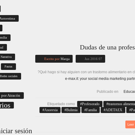
Autoestima
milia
Dudas de una profes
nal
Narrativa
Escrito por
Marga
07 Jun 2016
Pautas
Redes sociales
Publicado en
Educa
 por Atracón
rios
Etiquetado como
Profesorado
trastornos alimenta
Anorexia
Bulimia
Familia
ADETAEX
Pa
Leer
niciar
sesión