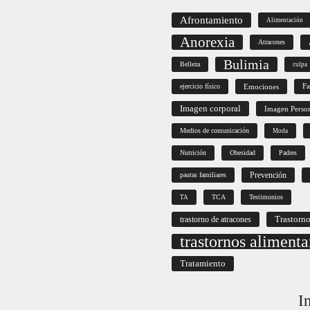
Afrontamiento
Alimentación
Anorexia
Atracones
Bulimia
Belleza
culpa
ejercicio físico
Emociones
Fa
Imagen corporal
Imagen Perso
Medios de comunicación
Moda
Nutrición
Obesidad
Padres
Prevención
pautas familiares
TCA
Testimonios
TA
Trastorno
trastorno de atracones
trastornos alimenta
Tratamiento
I