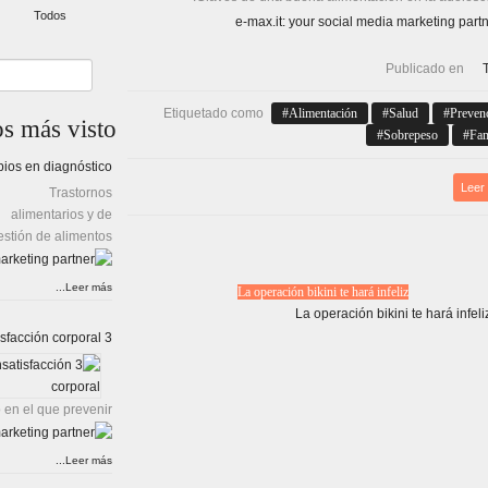
Todos
Publicado en
Etiquetado como
Alimentación
Salud
Preven
os
más visto
Sobrepeso
Fam
ios en diagnóstico
Leer
Trastornos
alimentarios y de
estión de alimentos.
Leer más...
La operación bikini te hará infeliz
3 dinámicas para prevenir la insatisfacción corporal
 en el que prevenir…
Leer más...