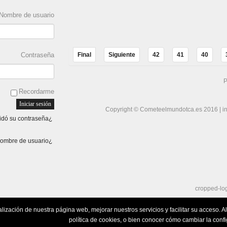
Nombre de usuario
Contraseña
Final
Siguiente
42
41
40
P
Recordarme
Copyright ©
Cometeelmundotca.es 2016
|
i
¿Olvidó su contraseña?
¿Olvidó su nombre de usuario?
alización de nuestra página web, mejorar nuestros servicios y facilitar su acceso.
política de cookies, o bien conocer cómo cambiar la conf