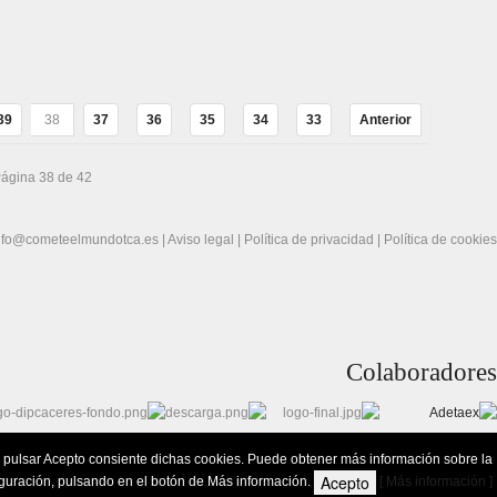
39
38
37
36
35
34
33
Anterior
ágina 38 de 42
nfo@cometeelmundotca.es
|
Aviso legal
|
Política de privacidad
|
Política de cookies
Colaboradores
 Al pulsar Acepto consiente dichas cookies. Puede obtener más información sobre la
Acepto
iguración, pulsando en el botón de Más información.
[ Más información ]