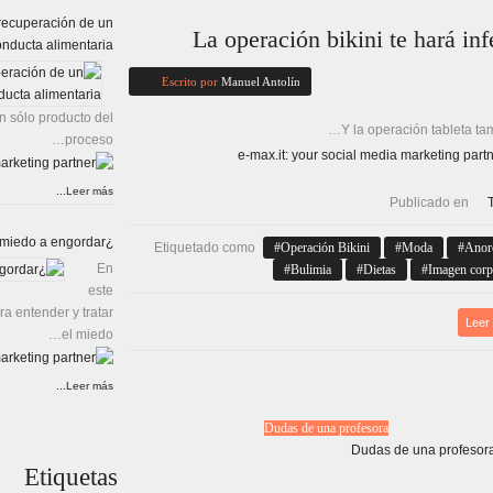
 recuperación de un
La operación bikini te hará inf
onducta alimentaria
Escrito por
Manuel Antolín
n sólo producto del
Y la operación tableta ta
proceso…
Leer más...
Publicado en
¿Cómo puedo perder el miedo a engordar?
Etiquetado como
Operación Bikini
Moda
Anor
Bulimia
Dietas
Imagen corp
En
este
a entender y tratar
Leer
el miedo…
Leer más...
Dudas de una profesora
Etiquetas