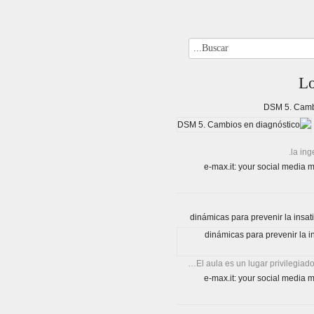
L
DSM 5. Camb
la ing
El aula es un lugar privilegiado