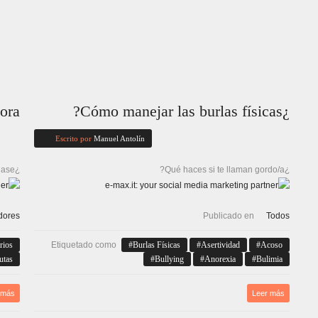
ora
¿Cómo manejar las burlas físicas?
Escrito por
Manuel Antolín
¿Qué hago si hay alguien con un trastorno alimentario en clase?
¿Qué haces si te llaman gordo/a?
dores
Publicado en
Todos
rios
Etiquetado como
Burlas Físicas
Asertividad
Acoso
utas
Bullying
Anorexia
Bulimia
 más
Leer más