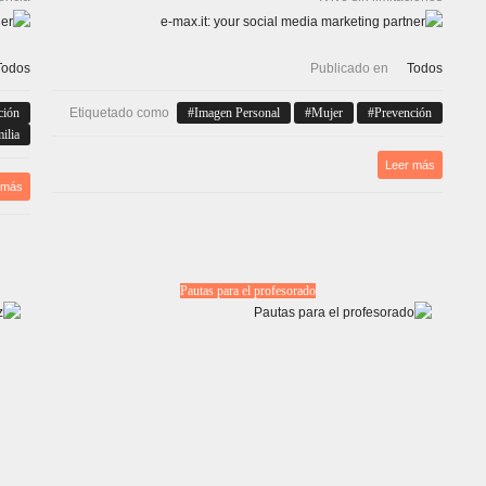
Todos
Publicado en
Todos
ción
Etiquetado como
Imagen Personal
Mujer
Prevención
ilia
Leer más
 más
Pautas para el profesorado