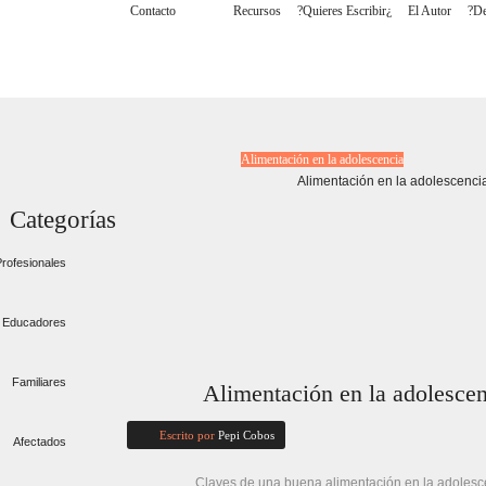
Contacto
Blog
Recursos
¿Quieres Escribir?
El Autor
Alimentación en la adolescencia
Categorías
rofesionales
Educadores
Familiares
Alimentación en la adolesce
Escrito por
Pepi Cobos
Afectados
Claves de una buena alimentación en la adolesce