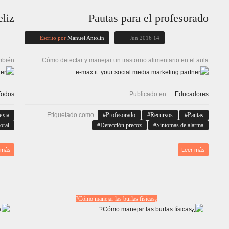
eliz
Pautas para el profesorado
Escrito por
Manuel Antolín
14 Jun 2016
mbién…
Cómo detectar y manejar un trastorno alimentario en el aula.
Todos
Publicado en
Educadores
exia
Etiquetado como
Profesorado
Recursos
Pautas
oral
Detección precoz
Síntomas de alarma
 más
Leer más
¿Cómo manejar las burlas físicas?