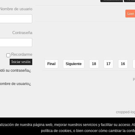
Nombre de usuario
Leer
Contraseña
Recordarme
Final
Siguiente
18
17
16
¿Olvidó su contraseña?
P
¿Olvidó su nombre de usuario?
alización de nuestra página web, mejorar nuestros servicios y facilitar su acceso.
política de cookies, o bien conocer cómo cambiar la conf