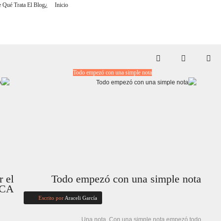
¿De Qué Trata El Blog?
Inicio
Todo empezó con una simple nota
r el
Todo empezó con una simple nota
TCA
Escrito por
Araceli García
Una nota. Con una simple nota empezó todo.