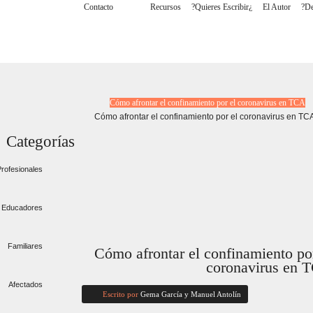
Contacto
Blog
Recursos
¿Quieres Escribir?
El Autor
Cómo afrontar el confinamiento por el coronavirus en TCA
Categorías
rofesionales
Educadores
Familiares
Cómo afrontar el confinamiento po
coronavirus en 
Afectados
Escrito por
Gema García y Manuel Antolín