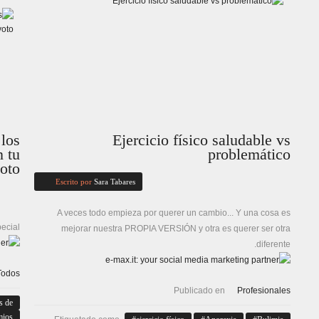
 los
Ejercicio físico saludable vs
 tu
problemático
oto?
Escrito por
Sara Tabares
A veces todo empieza por querer un cambio... Y una cosa es
ecial.
mejorar nuestra PROPIA VERSIÓN y otra es querer ser otra
diferente.
Todos
Publicado en
Profesionales
s de
mios