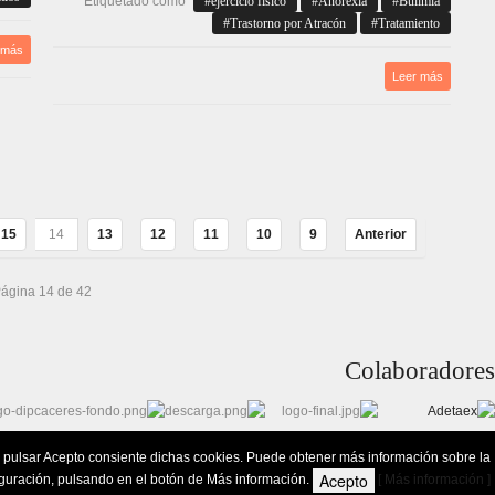
Etiquetado como
ejercicio físico
Anorexia
Bulimia
Trastorno por Atracón
Tratamiento
 más
Leer más
15
14
13
12
11
10
9
Anterior
ágina 14 de 42
Colaboradores
 Al pulsar Acepto consiente dichas cookies. Puede obtener más información sobre la
Acepto
iguración, pulsando en el botón de Más información.
[ Más información ]