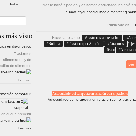
Todos
Nos lo habéis pedido y os hemos escuchado, no estáis s
Publicado en
os
más visto
Etiquetado como
trastornos alimentarios
Anor
Bulimia
Trastorno por Atracón
Atracones
ejer
ios en diagnóstico
físico
Afrontami
Trastornos
alimentarios y de
Leer
estión de alimentos.
Leer más...
Autocuidado del terapeuta en relación con el paciente
3 dinámicas para prevenir la insatisfacción corporal
 en el que prevenir…
Leer más...