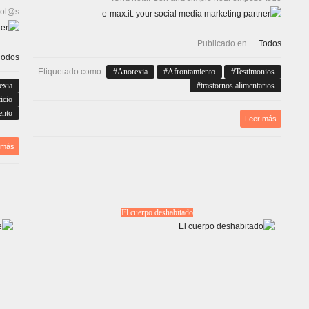
ol@s.
Publicado en
Todos
Todos
Etiquetado como
Anorexia
Afrontamiento
Testimonios
exia
trastornos alimentarios
cicio
ento
Leer más
 más
El cuerpo deshabitado