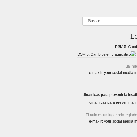
L
DSM 5. Camb
la ing
El aula es un lugar privilegiado