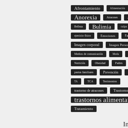
Afrontamiento
Alimentación
Anorexia
Atracones
Bulimia
Belleza
culpa
ejercicio físico
Emociones
Fa
Imagen corporal
Imagen Perso
Medios de comunicación
Moda
Nutrición
Obesidad
Padres
Prevención
pautas familiares
TCA
Testimonios
TA
Trastorno
trastorno de atracones
trastornos alimenta
Tratamiento
I