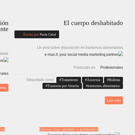
ción
El cuerpo deshabitado
ente
Escrito por
Paula Cabal
Un post sobre disociación en trastornos alimentarios.
darte.
Publicado en
Profesionales
nales
Etiquetado como
Tratamiento
Anorexia
Bulimia
Trastorno por Atracón
trastornos alimentarios
 más
Leer más
 con
Ejercicio físico saludable vs problemático