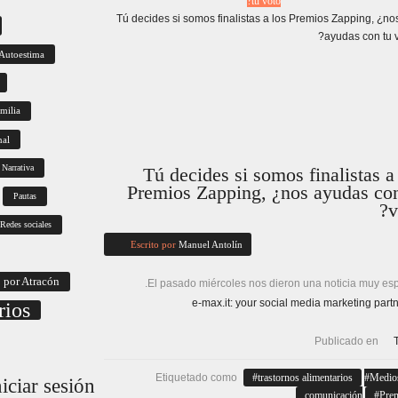
tu voto?
Autoestima
milia
nal
Narrativa
Tú decides si somos finalistas a
Premios Zapping, ¿nos ayudas con
Pautas
v
Redes sociales
Escrito por
Manuel Antolín
 por Atracón
El pasado miércoles nos dieron una noticia muy esp
rios
Publicado en
Etiquetado como
trastornos alimentarios
Medio
niciar
sesión
comunicación
Pre