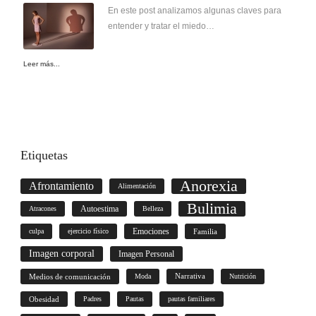
En este post analizamos algunas claves para
entender y tratar el miedo…
Leer más...
Etiquetas
Anorexia
Afrontamiento
Alimentación
Bulimia
Autoestima
Atracones
Belleza
culpa
ejercicio físico
Emociones
Familia
Imagen corporal
Imagen Personal
Medios de comunicación
Moda
Narrativa
Nutrición
Obesidad
Padres
Pautas
pautas familiares