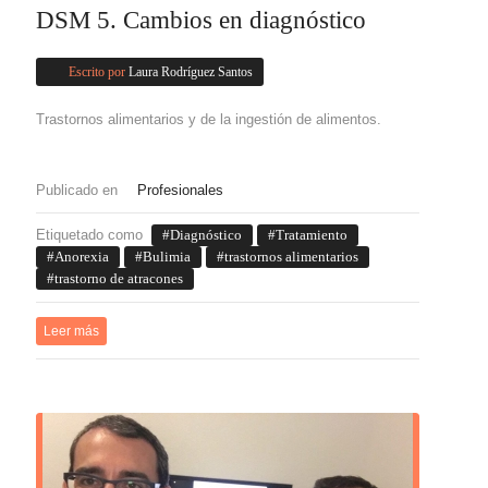
DSM 5. Cambios en diagnóstico
Escrito por
Laura Rodríguez Santos
Trastornos alimentarios y de la ingestión de alimentos.
Publicado en
Profesionales
Etiquetado como
Diagnóstico
Tratamiento
Anorexia
Bulimia
trastornos alimentarios
trastorno de atracones
Leer más