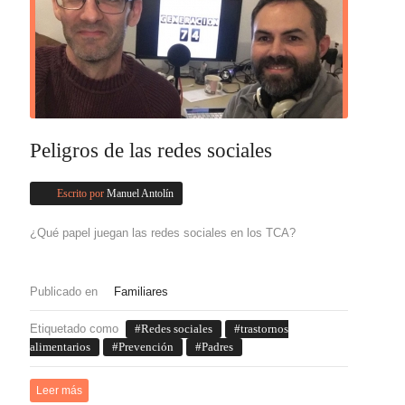
Peligros de las redes sociales
Escrito por
Manuel Antolín
¿Qué papel juegan las redes sociales en los TCA?
Publicado en
Familiares
Etiquetado como
Redes sociales
trastornos
alimentarios
Prevención
Padres
Leer más