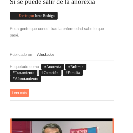
Sí se puede salir de la anorexia
Escrito por
Irene Rodrigo
Poca gente que conocí tras la enfermedad sabe lo que
pasé.
Publicado en
Afectados
Etiquetado como
Anorexia
Bulimia
Tratamiento
Curación
Familia
Afrontamiento
Leer más