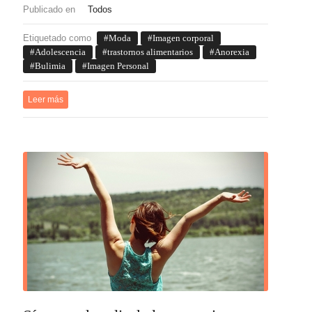
Publicado en
Todos
Etiquetado como
Moda
Imagen corporal
Adolescencia
trastornos alimentarios
Anorexia
Bulimia
Imagen Personal
Leer más