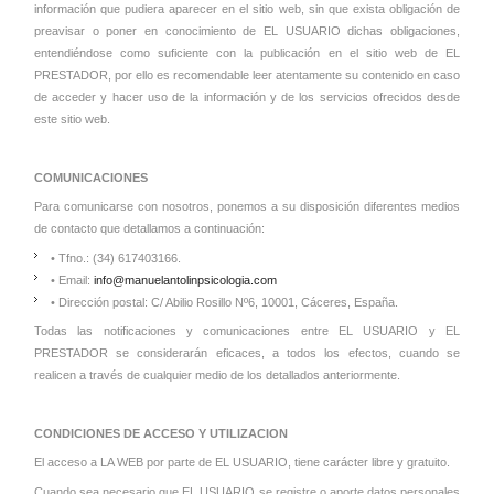
información que pudiera aparecer en el sitio web, sin que exista obligación de
preavisar o poner en conocimiento de EL USUARIO dichas obligaciones,
entendiéndose como suficiente con la publicación en el sitio web de EL
PRESTADOR, por ello es recomendable leer atentamente su contenido en caso
de acceder y hacer uso de la información y de los servicios ofrecidos desde
este sitio web.
COMUNICACIONES
Para comunicarse con nosotros, ponemos a su disposición diferentes medios
de contacto que detallamos a continuación:
• Tfno.: (34) 617403166.
• Email:
info@manuelantolinpsicologia.com
• Dirección postal: C/ Abilio Rosillo Nº6, 10001, Cáceres, España.
Todas las notificaciones y comunicaciones entre EL USUARIO y EL
PRESTADOR se considerarán eficaces, a todos los efectos, cuando se
realicen a través de cualquier medio de los detallados anteriormente.
CONDICIONES DE ACCESO Y UTILIZACION
El acceso a LA WEB por parte de EL USUARIO, tiene carácter libre y gratuito.
Cuando sea necesario que EL USUARIO se registre o aporte datos personales