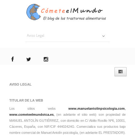
Aviso Legal
AVISO LEGAL
TITULAR DE LA WEB
Los sitios webs
www.manuelantolinpsicologia.com
,
www.cometeelmundotca.es
,
(en adelante el sitio web) son propiedad de
MANUEL ANTOLÍN GUTIÉRREZ, con domicilio en C/ Abilio Rosillo Nº6, 10001,
Cáceres, España, con NIF/CIF 44402424G. Comercializa sus productos bajo
nombre comercial de Manuel Antolín psicología, (en adelante EL PRESTADOR).