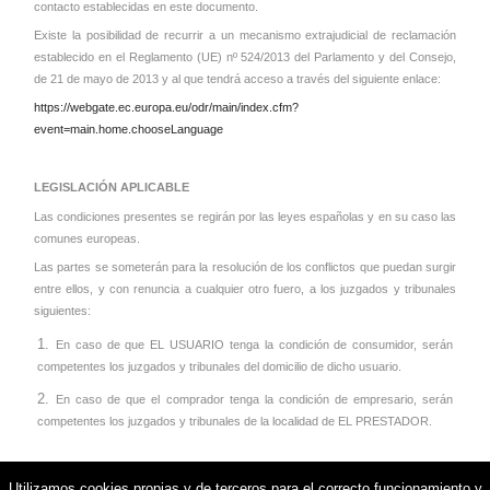
contacto establecidas en este documento.
Existe la posibilidad de recurrir a un mecanismo extrajudicial de reclamación
establecido en el Reglamento (UE) nº 524/2013 del Parlamento y del Consejo,
de 21 de mayo de 2013 y al que tendrá acceso a través del siguiente enlace:
https://webgate.ec.europa.eu/odr/main/index.cfm?
event=main.home.chooseLanguage
LEGISLACIÓN APLICABLE
Las condiciones presentes se regirán por las leyes españolas y en su caso las
comunes europeas.
Las partes se someterán para la resolución de los conflictos que puedan surgir
entre ellos, y con renuncia a cualquier otro fuero, a los juzgados y tribunales
siguientes:
En caso de que EL USUARIO tenga la condición de consumidor, serán
competentes los juzgados y tribunales del domicilio de dicho usuario.
En caso de que el comprador tenga la condición de empresario, serán
competentes los juzgados y tribunales de la localidad de EL PRESTADOR.
Utilizamos cookies propias y de terceros para el correcto funcionamiento y