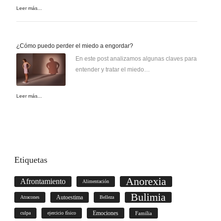
Leer más...
¿Cómo puedo perder el miedo a engordar?
En este post analizamos algunas claves para
entender y tratar el miedo…
Leer más...
Etiquetas
Anorexia
Afrontamiento
Alimentación
Bulimia
Autoestima
Atracones
Belleza
culpa
ejercicio físico
Emociones
Familia