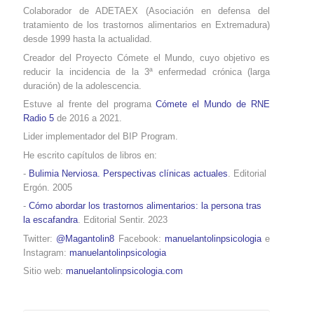
Colaborador de ADETAEX (Asociación en defensa del
tratamiento de los trastornos alimentarios
en Extremadura
)
desde 1999 hasta la actualidad.
Creador del Proyecto Cómete el Mundo, cuyo objetivo es
reducir la incidencia de la 3ª enfermedad crónica (larga
duración) de la adolescencia.
Estuve al frente del programa
Cómete el Mundo de RNE
Radio 5
de 2016 a 2021.
Lider implementador del BIP Program.
He escrito capítulos de libros en:
-
Bulimia Nerviosa. Perspectivas clínicas actuales
. Editorial
Ergón. 2005
-
Cómo abordar los trastornos alimentarios: la persona tras
la escafandra
. Editorial Sentir. 2023
Twitter:
@Magantolin8
Facebook:
manuelantolinpsicologia
e
Instagram:
manuelantolinpsicologia
Sitio web:
manuelantolinpsicologia.com