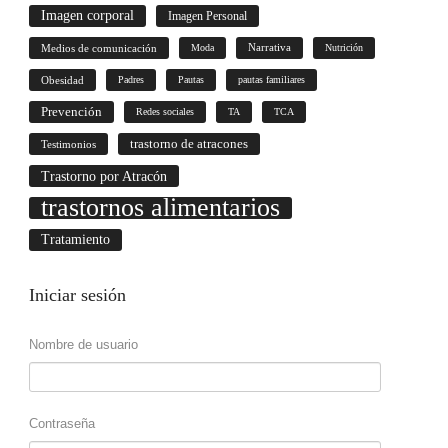
Imagen corporal
Imagen Personal
Medios de comunicación
Moda
Narrativa
Nutrición
Obesidad
Padres
Pautas
pautas familiares
Prevención
Redes sociales
TA
TCA
trastorno de atracones
Testimonios
Trastorno por Atracón
trastornos alimentarios
Tratamiento
Iniciar
sesión
Nombre de usuario
Contraseña