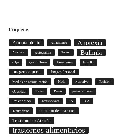
Etiquetas
Anorexia
Afrontamiento
Alimentación
Bulimia
Autoestima
Atracones
Belleza
culpa
ejercicio físico
Emociones
Familia
Imagen corporal
Imagen Personal
Medios de comunicación
Moda
Narrativa
Nutrición
Obesidad
Padres
Pautas
pautas familiares
Prevención
Redes sociales
TA
TCA
trastorno de atracones
Testimonios
Trastorno por Atracón
trastornos alimentarios