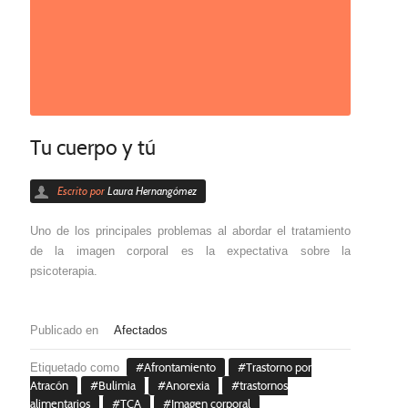
Tu cuerpo y tú
Escrito por
Laura Hernangómez
Uno de los principales problemas al abordar el tratamiento
de la imagen corporal es la expectativa sobre la
psicoterapia.
Publicado en
Afectados
Etiquetado como
Afrontamiento
Trastorno por
Atracón
Bulimia
Anorexia
trastornos
alimentarios
TCA
Imagen corporal