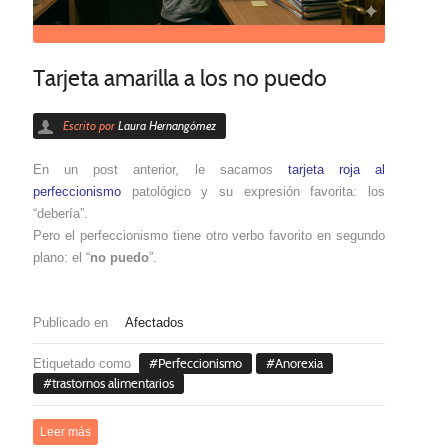
Tarjeta amarilla a los no puedo
Escrito por
Laura Hernangómez
En un post anterior, le sacamos
tarjeta roja al
perfeccionismo
patológico y su expresión favorita: los
“debería”.
Pero el perfeccionismo tiene otro verbo favorito en segundo
plano: el “
no puedo
”.
Publicado en
Afectados
Etiquetado como
Perfeccionismo
Anorexia
trastornos alimentarios
Leer más