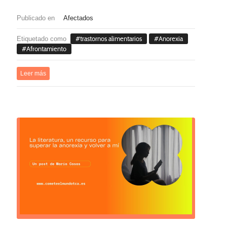
Publicado en
Afectados
Etiquetado como
trastornos alimentarios
Anorexia
Afrontamiento
Leer más