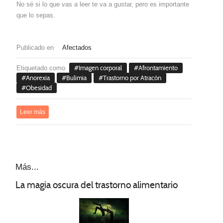
No sé si lo que vas a leer te va a gustar, pero es importante
que lo sepas.
Publicado en
Afectados
Etiquetado como
Imagen corporal
Afrontamiento
Anorexia
Bulimia
Trastorno por Atracón
Obesidad
Leer más
Más...
La magia oscura del trastorno alimentario