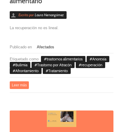
alimentario
Escrito por
Laura Hernangómez
La recuperación no es lineal.
Publicado en
Afectados
Etiquetado como
trastornos alimentarios
Anorexia
Bulimia
Trastorno por Atracón
recuperación
Afrontamiento
Tratamiento
Leer más