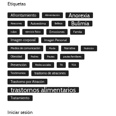
Etiquetas
Anorexia
Afrontamiento
Alimentación
Bulimia
Autoestima
Atracones
Belleza
culpa
ejercicio físico
Emociones
Familia
Imagen corporal
Imagen Personal
Medios de comunicación
Moda
Narrativa
Nutrición
Obesidad
Padres
Pautas
pautas familiares
Prevención
Redes sociales
TA
TCA
trastorno de atracones
Testimonios
Trastorno por Atracón
trastornos alimentarios
Tratamiento
Iniciar
sesión