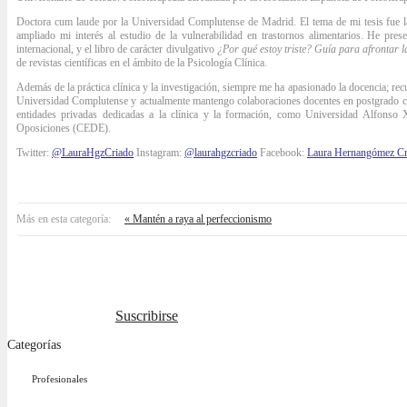
Doctora cum laude por la Universidad Complutense de Madrid. El tema de mi tesis fue la 
ampliado mi interés al estudio de la vulnerabilidad en trastornos alimentarios. He presen
internacional, y el libro de carácter divulgativo
¿Por qué estoy triste? Guía para afrontar l
de revistas científicas en el ámbito de la Psicología Clínica.
Además de la práctica clínica y la investigación, siempre me ha apasionado la docencia; re
Universidad Complutense y actualmente mantengo colaboraciones docentes en postgrado con d
entidades privadas dedicadas a la clínica y la formación, como Universidad Alfon
Oposiciones (CEDE).
Twitter:
@LauraHgzCriado
Instagram:
@laurahgzcriado
Facebook:
Laura Hernangómez Cr
Más en esta categoría:
« Mantén a raya al perfeccionismo
Suscribirse
Categorías
Profesionales