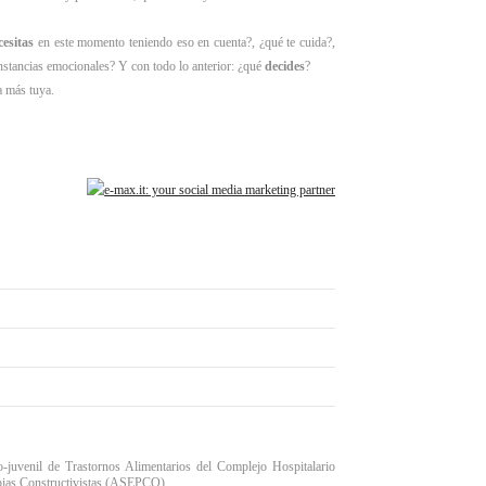
cesitas
en este momento teniendo eso en cuenta?, ¿qué te cuida?,
unstancias emocionales? Y con todo lo anterior: ¿qué
decides
?
a más tuya.
o-juvenil de Trastornos Alimentarios del Complejo Hospitalario
rapias Constructivistas (ASEPCO).