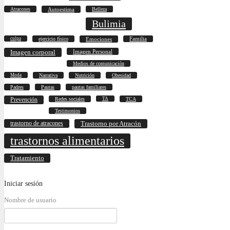
Atracones
Autoestima
Belleza
Bulimia
culpa
ejercicio físico
Emociones
Familia
Imagen corporal
Imagen Personal
Medios de comunicación
Moda
Narrativa
Nutrición
Obesidad
Padres
Pautas
pautas familiares
Prevención
Redes sociales
TA
TCA
Testimonios
trastorno de atracones
Trastorno por Atracón
trastornos alimentarios
Tratamiento
Iniciar
sesión
Nombre de usuario