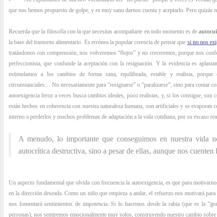
que nos hemos propuesto de golpe, y es muy sano darnos cuenta y aceptarlo. Pero quizás no
Recuerda que la filosofía con la que necesitas acompañarte en todo momento es de
autocu
la base del trastorno alimentario. Es errónea la popular creencia de pensar que
si no nos ex
tratándonos con comprensión, nos volveremos “flojos” y no creceremos, porque nos con
perfeccionista, que confunde la aceptación con la resignación. Y la evidencia es aplastan
estimulamos a los cambios de forma sana, equilibrada, estable y realista, porque c
circunstanciales… No necesariamente para “resignarse” o “paralizarse”, sino para contar con
autoexigencia feroz a veces busca cambios ideales, poco realistas, y, si los consigue, son 
están hechos en coherencia con nuestra naturaleza humana, son artificiales y se evaporan 
interno a perderlos y muchos problemas de adaptación a la vida cotidiana, por su escaso re
A menudo, lo importante que conseguimos en nuestra vida no
autocrítica destructiva, sino a pesar de ellas, aunque nos cuenten 
Un aspecto fundamental que olvida con frecuencia la autoexigencia, es que para motivar
en la dirección deseada. Como un niño que empieza a andar, el refuerzo nos motivará para s
nos fomentará sentimientos de impotencia. Si lo hacemos desde la rabia (que es la “gran
personas), nos sentiremos emocionalmente muy solos, construyendo nuestro cambio sobre 