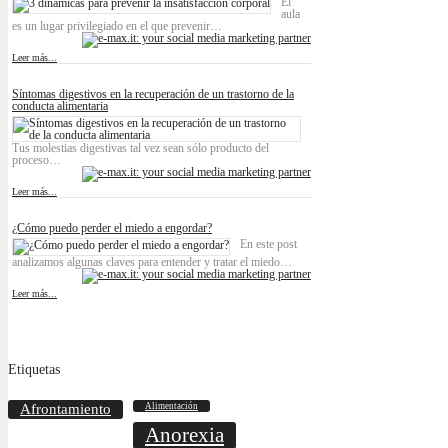
El
aula
es un lugar privilegiado en el que prevenir…
Leer más...
Síntomas digestivos en la recuperación de un trastorno de la
conducta alimentaria
Tus molestias digestivas tal vez sean sólo producto del
proceso…
Leer más...
¿Cómo puedo perder el miedo a engordar?
En este post
analizamos algunas claves para entender y tratar el miedo…
Leer más...
Etiquetas
Afrontamiento
Alimentación
Anorexia