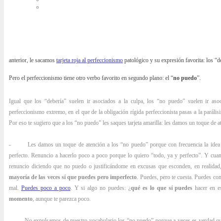
anterior, le sacamos
tarjeta roja al perfeccionismo
patológico y su expresión favorita: los “d
Pero el perfeccionismo tiene otro verbo favorito en segundo plano: el “
no puedo
”.
Igual que los “debería” suelen ir asociados a la culpa, los “no puedo” suelen ir as
perfeccionismo extremo, en el que de la obligación rígida perfeccionista pasas a la parálisi
Por eso te sugiero que a los “no puedo” les saques tarjeta amarilla: les damos un toque de 
- Les damos un toque de atención a los “no puedo” porque con frecuencia la idea de 
perfecto. Renuncio a hacerlo poco a poco porque lo quiero “todo, ya y perfecto”. Y cu
renuncio diciendo que no puedo o justificándome en excusas que esconden, en realidad,
mayoría de las veces sí que puedes pero imperfecto
. Puedes, pero te cuesta. Puedes c
mal.
Puedes poco a poco
. Y si algo no puedes: ¿
qué es lo que sí puedes
hacer en e
momento
, aunque te parezca poco.
- No expulsamos de nuestro vocabulario los “no puedo” porque a veces es verdad 