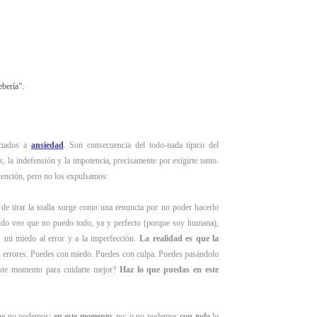
ebería”.
ociados a
ansiedad
. Son consecuencia del todo-nada típico del
s, la indefensión y la impotencia, precisamente por exigirte tanto.
atención, pero no los expulsamos:
tirar la toalla surge como una renuncia por no poder hacerlo
ando veo que no puedo todo, ya y perfecto (porque soy humana),
 mi miedo al error y a la imperfección.
La realidad es que la
on errores. Puedes con miedo. Puedes con culpa. Puedes pasándolo
ste momento para cuidarte mejor?
Haz lo que puedas en este
que no podemos:
en este momento
, no; o no podemos
con todo
lo