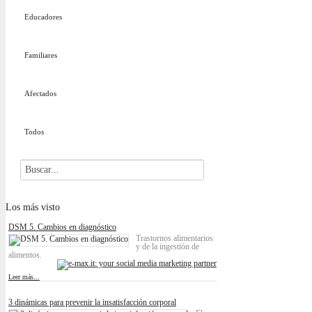
Educadores
Familiares
Afectados
Todos
Los
más visto
DSM 5. Cambios en diagnóstico
Trastornos alimentarios
y de la ingestión de
alimentos.
Leer más...
3 dinámicas para prevenir la insatisfacción corporal