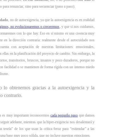
 para renunciar, sino para secuenciar (paso a paso).
idado
, no de autoexigencia, ya que la autoexigencia es en realidad
igimos, no evolucionaremos o creceremos
, y que si nos cuidamos,
formaremos con lo que hay. Eso en sí mismo es una creencia muy
te en la dirección contraria: realmente desde el autocuidado nos
uenta con aceptación de nuestras limitaciones: emocionales,
 ellas en la planificación del proyecto de cambio. Sin embargo, la
cortos, transitorios, bruscos, insanos y poco duraderos, porque no
con facilidad o se mantienen de forma rígida con un intenso miedo
alismo.
 lo obtenemos gracias a la autoexigencia y la
lo contrario.
nos es muy importante reconocernos
cada pequeño paso
que damos
eguir adelante, mientras que la hiper-exigencia nos desalentará y
 teoría” de los que usan la crítica feroz para “estimular” a las
una base muy poco sólida, que no incluye nuestras emociones.