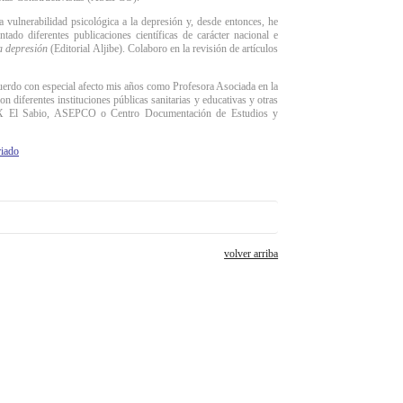
vulnerabilidad psicológica a la depresión y, desde entonces, he
tado diferentes publicaciones científicas de carácter nacional e
a depresión
(Editorial Aljibe). Colaboro en la revisión de artículos
cuerdo con especial afecto mis años como Profesora Asociada en la
iferentes instituciones públicas sanitarias y educativas y otras
so X El Sabio, ASEPCO o Centro Documentación de Estudios y
iado
volver arriba