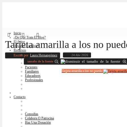
Inicio
¿De Qué Trata El Blog?
Tarjeta amarilla a los no pued
El Autor
¿Quieres Escribir?
Recursos
Escrito por
Laura Hernangómez
24 Abr 2026
tamaño de la fuente
Pacientes
Tarjeta amarilla a los no puedo
Familiares
Educadores
Profesionales
Blog
Contacto
Consultas
Colabora O Patrocina
Haz Una Donación