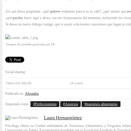
Así que ahora pregúntate: ¿qué
quieres
realmente para ti en tu vida?, ¿qué sientes que
ne
¿qué
puedes
hacer, aquí y ahora, con tus circunstancias del momento, incluyendo tus circ
Te deseo un nuevo diálogo contigo, que te ayude a decisiones conscientes que hagan tu vid
Imagen de portada generada por IA.
Social sharing:
Valora este artículo
(4 votos)
Publicado en
Afectados
Etiquetado como
Perfeccionismo
Anorexia
trastornos alimentarios
Laura Hernangómez
Psicóloga clínica en Unidad ambulatoria de Trastornos Alimentarios y Programa infant
Universitario de Toledo. Psicoterapeuta acreditada por la Asociación Española de Psicote