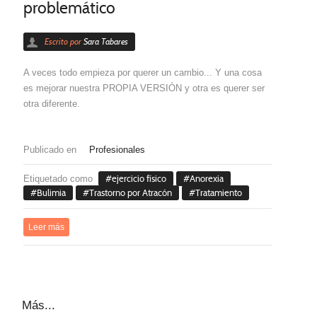
problemático
Escrito por
Sara Tabares
A veces todo empieza por querer un cambio... Y una cosa
es mejorar nuestra PROPIA VERSIÓN y otra es querer ser
otra diferente.
Publicado en
Profesionales
Etiquetado como
ejercicio físico
Anorexia
Bulimia
Trastorno por Atracón
Tratamiento
Leer más
Más...