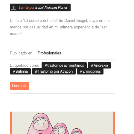
Escrito por
Isabel Martínez Planas
El libro “El cerebro del niño” de Daniel Siegel, cayó en mis
manos por casualidad en mi primera experiencia de “ser
madre”.
Publicado en
Profesionales
Etiquetado como
trastornos alimentarios
Anorexia
Bulimia
Trastorno por Atracón
Emociones
Leer más