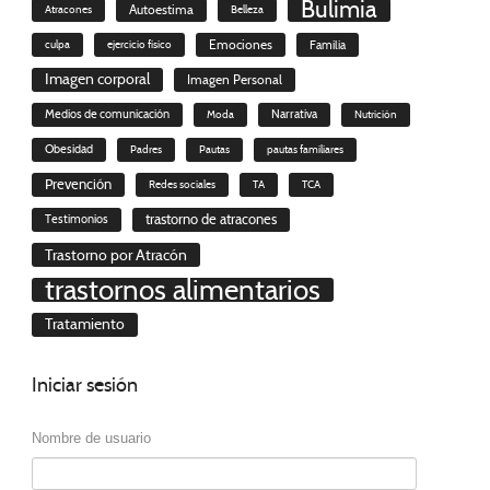
Bulimia
Autoestima
Atracones
Belleza
culpa
ejercicio físico
Emociones
Familia
Imagen corporal
Imagen Personal
Medios de comunicación
Moda
Narrativa
Nutrición
Obesidad
Padres
Pautas
pautas familiares
Prevención
Redes sociales
TA
TCA
trastorno de atracones
Testimonios
Trastorno por Atracón
trastornos alimentarios
Tratamiento
Iniciar
sesión
Nombre de usuario