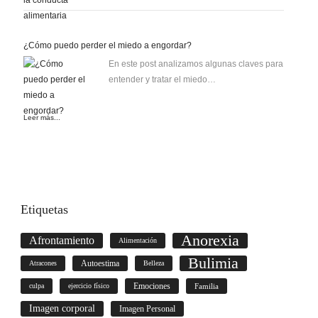
¿Cómo puedo perder el miedo a engordar?
En este post analizamos algunas claves para
entender y tratar el miedo…
Leer más...
Etiquetas
Anorexia
Afrontamiento
Alimentación
Bulimia
Autoestima
Atracones
Belleza
culpa
ejercicio físico
Emociones
Familia
Imagen corporal
Imagen Personal