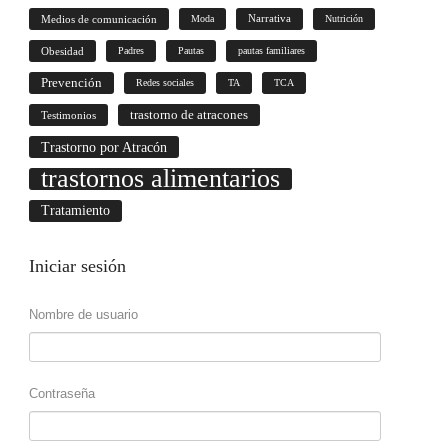
Medios de comunicación
Moda
Narrativa
Nutrición
Obesidad
Padres
Pautas
pautas familiares
Prevención
Redes sociales
TA
TCA
trastorno de atracones
Testimonios
Trastorno por Atracón
trastornos alimentarios
Tratamiento
Iniciar
sesión
Nombre de usuario
Contraseña