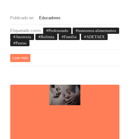
Publicado en
Educadores
Etiquetado como
Profesorado
trastornos alimentarios
Anorexia
Bulimia
Familia
ADETAEX
Pautas
Leer más