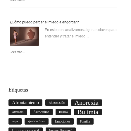
¿Cómo puedo perder el miedo a engordar?
En este post analizamos algunas claves para
entender y tratar el miedo…
Leer más...
Etiquetas
Anorexia
Afrontamiento
Alimentación
Bulimia
Autoestima
Atracones
Belleza
culpa
ejercicio físico
Emociones
Familia
Imagen corporal
Imagen Personal