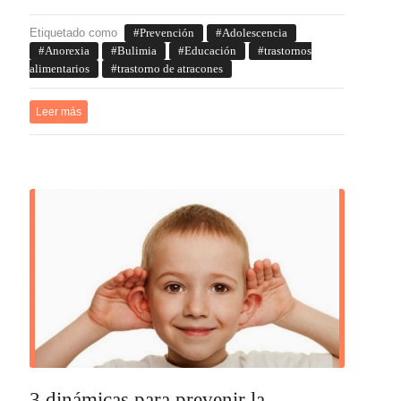
Etiquetado como
Prevención
Adolescencia
Anorexia
Bulimia
Educación
trastornos
alimentarios
trastorno de atracones
Leer más
3 dinámicas para prevenir la