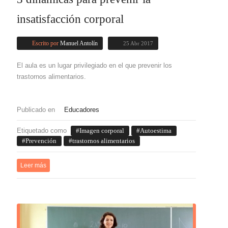
insatisfacción corporal
Escrito por
Manuel Antolín
25 Abr 2017
El aula es un lugar privilegiado en el que prevenir los
trastornos alimentarios.
Publicado en
Educadores
Etiquetado como
Imagen corporal
Autoestima
Prevención
trastornos alimentarios
Leer más