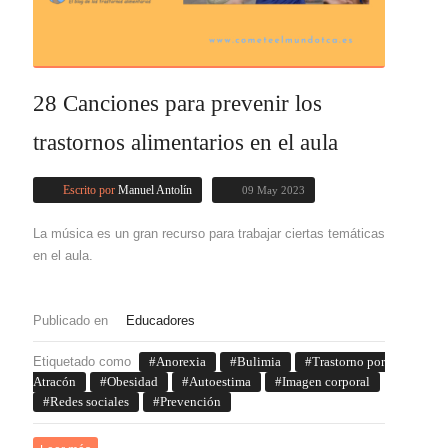
28 Canciones para prevenir los
trastornos alimentarios en el aula
Escrito por
Manuel Antolín
09 May 2023
La música es un gran recurso para trabajar ciertas temáticas
en el aula.
Publicado en
Educadores
Etiquetado como
Anorexia
Bulimia
Trastorno por
Atracón
Obesidad
Autoestima
Imagen corporal
Redes sociales
Prevención