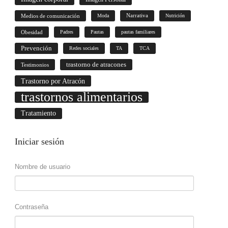
Medios de comunicación
Moda
Narrativa
Nutrición
Obesidad
Padres
Pautas
pautas familiares
Prevención
Redes sociales
TA
TCA
trastorno de atracones
Testimonios
Trastorno por Atracón
trastornos alimentarios
Tratamiento
Iniciar
sesión
Nombre de usuario
Contraseña