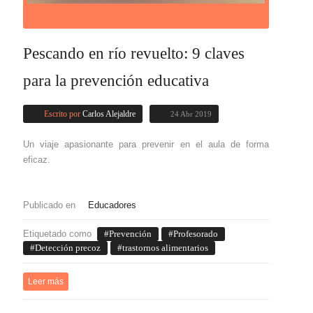
Pescando en río revuelto: 9 claves
para la prevención educativa
Escrito por
Carlos Alejaldre
24 Abr 2019
Un viaje apasionante para prevenir en el aula de forma
eficaz.
Publicado en
Educadores
Etiquetado como
Prevención
Profesorado
Detección precoz
trastornos alimentarios
Leer más