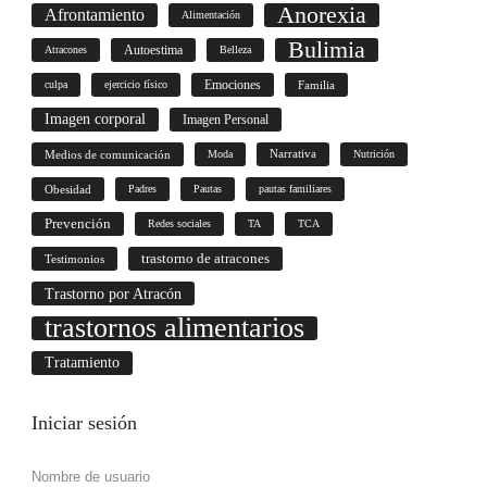
Anorexia
Afrontamiento
Alimentación
Bulimia
Autoestima
Atracones
Belleza
culpa
ejercicio físico
Emociones
Familia
Imagen corporal
Imagen Personal
Medios de comunicación
Moda
Narrativa
Nutrición
Obesidad
Padres
Pautas
pautas familiares
Prevención
Redes sociales
TA
TCA
trastorno de atracones
Testimonios
Trastorno por Atracón
trastornos alimentarios
Tratamiento
Iniciar
sesión
Nombre de usuario