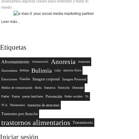
analizamos algunas claves para entender y tratar el
miedo…
Leer más...
Etiquetas
Anorexia
Afrontamiento
Atracones
Alimentación
Bulimia
Autoestima
Belleza
ejercicio físico
culpa
Imagen corporal
Emociones
Familia
Imagen Personal
Medios de comunicación
Narrativa
Nutrición
Obesidad
Moda
Prevención
Padres
Pautas
pautas familiares
Redes sociales
TA
trastorno de atracones
TCA
Testimonios
Trastorno por Atracón
trastornos alimentarios
Tratamiento
Iniciar
sesión