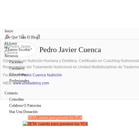
Inicio
¿De Qué Trata El Blog?
El Autor
Pedro Javier Cuenca
¿Quieres Escribir?
Recursos
Diplomado en Nutrición Humana y Dietética. Certificado en Coaching Nutricional.
Pacientes
Responsable del Tratamiento Nutricional en Unidad Multidisciplinar de Trastorn
Familiares
Educadores
Facebook:
Pedro Cuenca Nutrición
Profesionales
WEB:
www.unidadelca.com
Blog
Contacto
Consultas
Colabora O Patrocina
Haz Una Donación
ZETA: cuento para prevenir los TCA