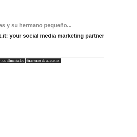
res y su hermano pequeño...
rnos alimentarios
trastorno de atracones