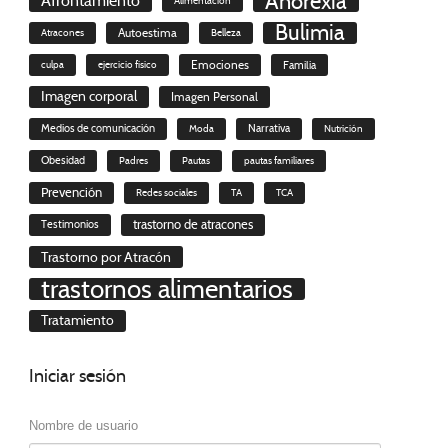
Anorexia
Afrontamiento
Alimentación
Bulimia
Autoestima
Atracones
Belleza
culpa
ejercicio físico
Emociones
Familia
Imagen corporal
Imagen Personal
Medios de comunicación
Moda
Narrativa
Nutrición
Obesidad
Padres
Pautas
pautas familiares
Prevención
Redes sociales
TA
TCA
trastorno de atracones
Testimonios
Trastorno por Atracón
trastornos alimentarios
Tratamiento
Iniciar
sesión
Nombre de usuario