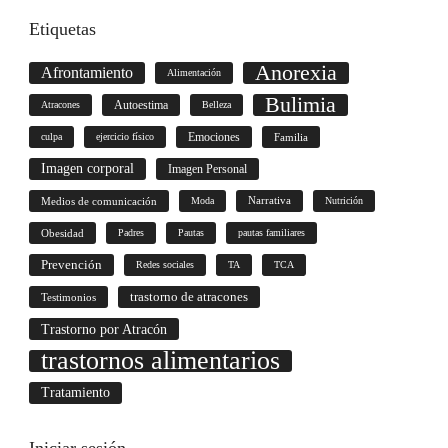
Etiquetas
Anorexia
Afrontamiento
Alimentación
Bulimia
Autoestima
Atracones
Belleza
culpa
ejercicio físico
Emociones
Familia
Imagen corporal
Imagen Personal
Medios de comunicación
Moda
Narrativa
Nutrición
Obesidad
Padres
Pautas
pautas familiares
Prevención
Redes sociales
TA
TCA
trastorno de atracones
Testimonios
Trastorno por Atracón
trastornos alimentarios
Tratamiento
Iniciar
sesión