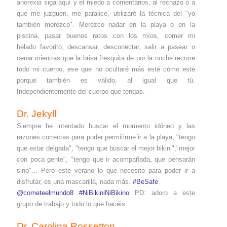
anorexia siga aquí y el miedo a comentarios, al rechazo o a
que me juzguen, me paralice, utilizaré la técnica del "yo
también merezco". Merezco nadar en la playa o en la
piscina, pasar buenos ratos con los míos, comer mi
helado favorito, descansar, desconectar, salir a pasear o
cenar mientras que la brisa fresquita de por la noche recorre
todo mi cuerpo, ese que no ocultaré más esté cómo esté
porque también es válido, al igual que tú.
Independientemente del cuerpo que tengas.
Dr. Jekyll
Siempre he intentado buscar el momento idóneo y las
razones correctas para poder permitirme ir a la playa, "tengo
que estar delgada", "tengo que buscar el mejor bikini","mejor
con poca gente", "tengo que ir acompañada, que pensarán
sino"... P
ero este verano lo que necesito para poder ir a
disfrutar, es una mascarilla, nada más.
#BeSafe
@cometeelmundo8
#NiBikiniNiBikino
PD: adoro a este
grupo de trabajo y todo lo que hacéis.
Dr. Carolina Rossetton