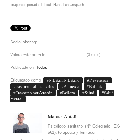
Imagen de portada de Louis Hansel en Unsplash.
Social sharing:
Valora este artículo
(3 votos)
Publicado en
Todos
Etiquetado como
NiBikiniNiBikino
Prevención
trastornos alimentarios
Anorexia
Bulimia
Trastorno por Atracón
Belleza
Salud
Salud
Mental
Manuel Antolín
Psicólogo sanitario (Nº Colegiado: EX-
561), terapeuta y formador.