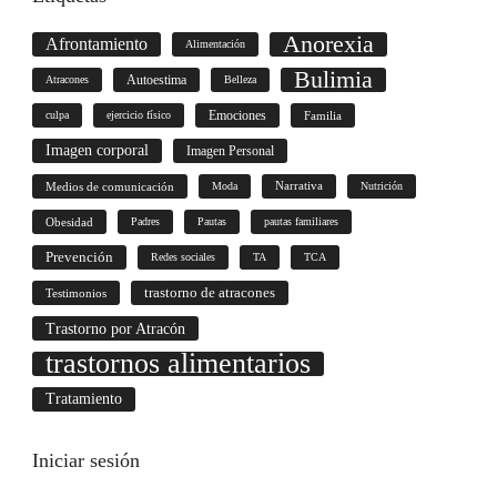
Anorexia
Afrontamiento
Alimentación
Bulimia
Autoestima
Atracones
Belleza
culpa
ejercicio físico
Emociones
Familia
Imagen corporal
Imagen Personal
Medios de comunicación
Moda
Narrativa
Nutrición
Obesidad
Padres
Pautas
pautas familiares
Prevención
Redes sociales
TA
TCA
trastorno de atracones
Testimonios
Trastorno por Atracón
trastornos alimentarios
Tratamiento
Iniciar
sesión