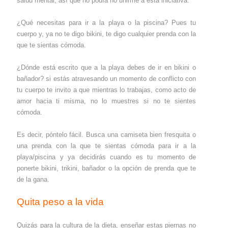
salud mental, así que no podía no unirme a esta iniciativa.⁣
⁣¿Qué necesitas para ir a la playa o la piscina? Pues tu
cuerpo y, ya no te digo bikini, te digo cualquier prenda con la
que te sientas cómoda.
¿Dónde está escrito que a la playa debes de ir en bikini o
bañador? si estás atravesando un momento de conflicto con
tu cuerpo te invito a que mientras lo trabajas, como acto de
amor hacia ti misma, no lo muestres si no te sientes
cómoda. ⁣
Es decir, póntelo fácil. Busca una camiseta bien fresquita o
una prenda con la que te sientas cómoda para ir a la
playa/piscina y ya decidirás cuando es tu momento de
ponerte bikini, trikini, bañador o la opción de prenda que te
de la gana.⁣
⁣
Quita peso a la vida
Quizás para la cultura de la dieta, enseñar estas piernas no