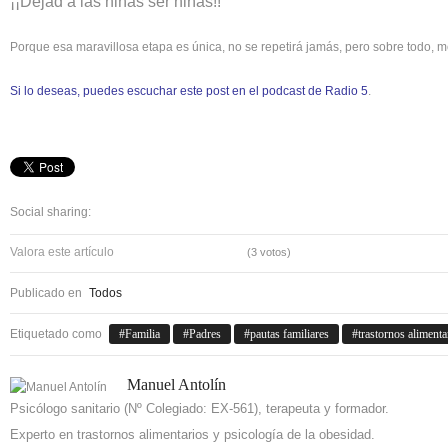
¡¡Dejad a las niñas ser niñas!!
Porque esa maravillosa etapa es única, no se repetirá jamás, pero sobre todo, m
Si lo deseas, puedes escuchar este post en el podcast de Radio 5
.
Social sharing:
Valora este artículo
(3 votos)
Publicado en
Todos
Etiquetado como
Familia
Padres
pautas familiares
trastornos alimenta
Manuel Antolín
Psicólogo sanitario (Nº Colegiado: EX-561), terapeuta y formador.
Experto en trastornos alimentarios y psicología de la obesidad.