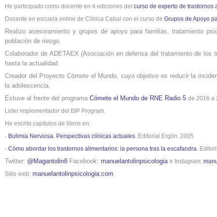
He participado como docente en 4 ediciones del
curso de experto de trastornos 
Docente en escuela online de Clínica Cabal con el curso de
Grupos de Apoyo par
Realizo asesoramiento y grupos de apoyo para familias, tratamiento ps
población de riesgo.
Colaborador de ADETAEX (Asociación en defensa del tratamiento de los t
hasta la actualidad.
Creador del Proyecto Cómete el Mundo, cuyo objetivo es reducir la inciden
la adolescencia.
Estuve al frente del programa
Cómete el Mundo de RNE Radio 5
de 2016 a 
Lider implementador del BIP Program.
He escrito capítulos de libros en:
-
Bulimia Nerviosa. Perspectivas clínicas actuales
. Editorial Ergón. 2005
-
Cómo abordar los trastornos alimentarios: la persona tras la escafandra
. Editor
Twitter:
@Magantolin8
Facebook:
manuelantolinpsicologia
e Instagram:
manu
manuelantolinpsicologia.com
Sitio web: