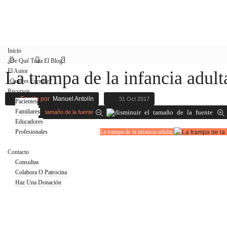
Inicio
¿De Qué Trata El Blog?
El Autor
La trampa de la infancia adult
¿Quieres Escribir?
Recursos
Escrito por
Manuel Antolín
31 Oct 2017
Pacientes
Familiares
tamaño de la fuente
Educadores
Profesionales
La trampa de la infancia adulta
Blog
Contacto
Consultas
Colabora O Patrocina
Haz Una Donación