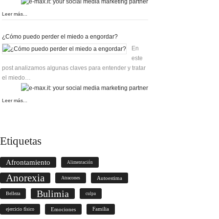
Leer más...
¿Cómo puedo perder el miedo a engordar?
En
este
post analizamos algunas claves para entender y tratar
el miedo…
Leer más...
Etiquetas
Afrontamiento
Alimentación
Anorexia
Atracones
Autoestima
Bulimia
Belleza
culpa
ejercicio físico
Emociones
Familia