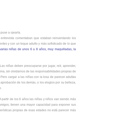
puse a ojearla.
a entrevista comentaban que estaban reinventando los
entes y con un toque adulto y más sofisticado de lo que
varias niñas de unos 6 u 8 años, muy maquilladas, la
Las niñas deben preocuparse por jugar, reír, aprender,
cina, sin olvidarnos de las responsabilidades propias de
Pero cargar a las niñas con la losa de parecer adultas
la aprobación de los demás, o los elogios por su belleza,
o.
A partir de los 6 años las niñas y niños van siendo más
amigos, tienen una mayor capacidad para exponer sus
terísticas propias de esas edades no está parecer más