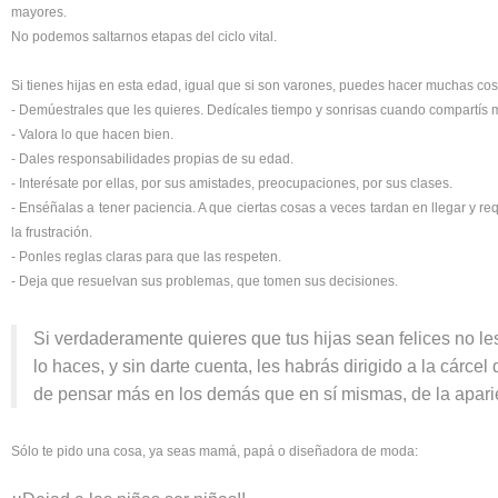
mayores.
No podemos saltarnos etapas del ciclo vital.
Si tienes hijas en esta edad, igual que si son varones, puedes hacer muchas cos
- Demúestrales que les quieres. Dedícales tiempo y sonrisas cuando compartís 
- Valora lo que hacen bien.
- Dales responsabilidades propias de su edad.
- Interésate por ellas, por sus amistades, preocupaciones, por sus clases.
- Enséñalas a tener paciencia. A que ciertas cosas a veces tardan en llegar y re
la frustración.
- Ponles reglas claras para que las respeten.
- Deja que resuelvan sus problemas, que tomen sus decisiones.
Si verdaderamente quieres que tus hijas sean felices no l
lo haces, y sin darte cuenta, les habrás dirigido a la cárcel
de pensar más en los demás que en sí mismas, de la aparie
Sólo te pido una cosa, ya seas mamá, papá o diseñadora de moda: