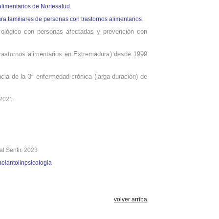
alimentarios de Nortesalud
.
a familiares de personas con trastornos alimentarios
.
icológico con personas afectadas y prevención con
rastornos alimentarios
en Extremadura
) desde 1999
cia de la 3ª enfermedad crónica (larga duración) de
2021.
ial Sentir. 2023
elantolinpsicologia
volver arriba