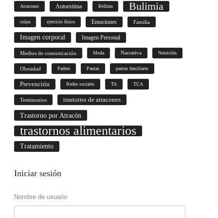
Bulimia
Autoestima
Atracones
Belleza
culpa
ejercicio físico
Emociones
Familia
Imagen corporal
Imagen Personal
Medios de comunicación
Moda
Narrativa
Nutrición
Obesidad
Padres
Pautas
pautas familiares
Prevención
Redes sociales
TA
TCA
trastorno de atracones
Testimonios
Trastorno por Atracón
trastornos alimentarios
Tratamiento
Iniciar
sesión
Nombre de usuario