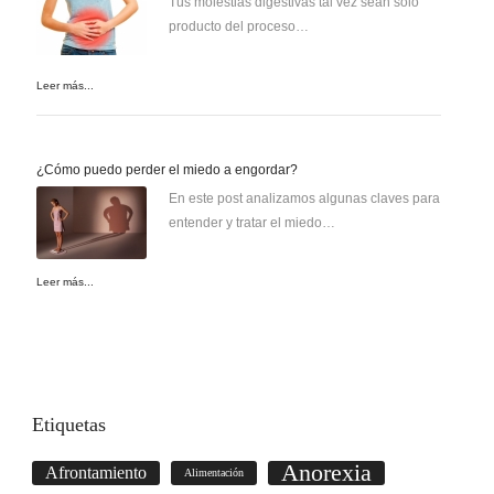
Tus molestias digestivas tal vez sean sólo
producto del proceso…
Leer más...
¿Cómo puedo perder el miedo a engordar?
En este post analizamos algunas claves para
entender y tratar el miedo…
Leer más...
Etiquetas
Anorexia
Afrontamiento
Alimentación