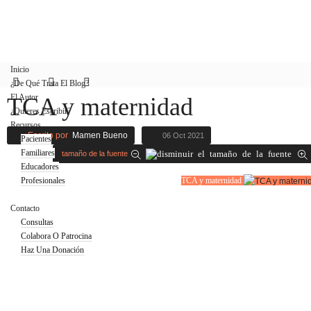
Inicio
¿De Qué Trata El Blog?
El Autor
TCA y maternidad
¿Quieres Escribir?
Recursos
Escrito por
Mamen Bueno
06 Oct 2021
Pacientes
Familiares
tamaño de la fuente
Educadores
Profesionales
TCA y maternidad
Blog
Contacto
Consultas
Colabora O Patrocina
Haz Una Donación