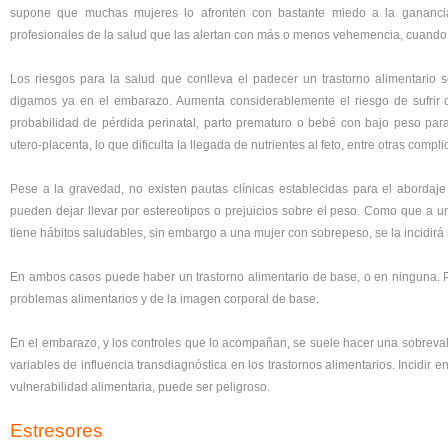
supone que muchas mujeres lo afronten con bastante miedo a la gananci
profesionales de la salud que las alertan con más o menos vehemencia, cuando 
Los riesgos para la salud que conlleva el padecer un trastorno alimentario 
digamos ya en el embarazo. Aumenta considerablemente el riesgo de sufrir c
probabilidad de pérdida perinatal, parto prematuro o bebé con bajo peso para
utero-placenta, lo que dificulta la llegada de nutrientes al feto, entre otras compl
Pese a la gravedad, no existen pautas clínicas establecidas para el abordaje
pueden dejar llevar por estereotipos o prejuicios sobre el peso. Como que a 
tiene hábitos saludables, sin embargo a una mujer con sobrepeso, se la incidir
En ambos casos puede haber un trastorno alimentario de base, o en ninguna. 
problemas alimentarios y de la imagen corporal de base.
En el embarazo, y los controles que lo acompañan, se suele hacer una sobrevalora
variables de influencia transdiagnóstica en los trastornos alimentarios. Incidir 
vulnerabilidad alimentaria, puede ser peligroso.
Estresores