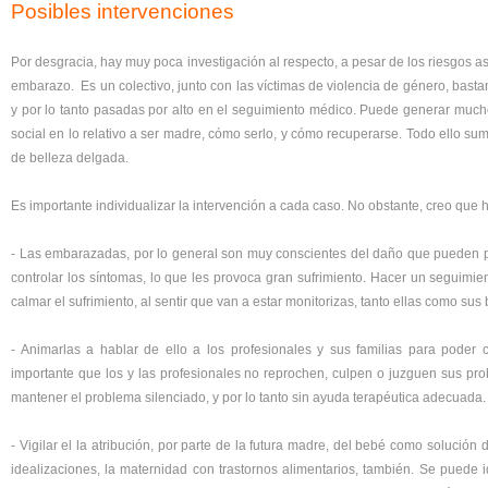
Posibles intervenciones
Por desgracia, hay muy poca investigación al respecto, a pesar de los riesgos a
embarazo. Es un colectivo, junto con las víctimas de violencia de género, bast
y por lo tanto pasadas por alto en el seguimiento médico. Puede generar mucho
social en lo relativo a ser madre, cómo serlo, y cómo recuperarse. Todo ello s
de belleza delgada.
Es importante individualizar la intervención a cada caso. No obstante, creo que 
- Las embarazadas, por lo general son muy conscientes del daño que pueden 
controlar los síntomas, lo que les provoca gran sufrimiento. Hacer un seguimi
calmar el sufrimiento, al sentir que van a estar monitorizas, tanto ellas como sus
- Animarlas a hablar de ello a los profesionales y sus familias para poder
importante que los y las profesionales no reprochen, culpen o juzguen sus pro
mantener el problema silenciado, y por lo tanto sin ayuda terapéutica adecuada.
- Vigilar el la atribución, por parte de la futura madre, del bebé como solució
idealizaciones, la maternidad con trastornos alimentarios, también. Se puede i