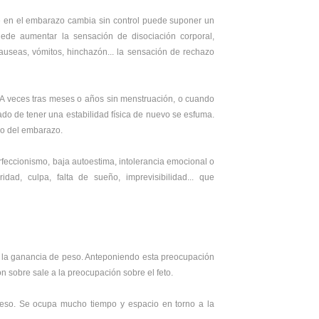
ue en el embarazo cambia sin control puede suponer un
uede aumentar la sensación de disociación corporal,
useas, vómitos, hinchazón... la sensación de rechazo
 A veces tras meses o años sin menstruación, o cuando
ado de tener una estabilidad física de nuevo se esfuma.
io del embarazo.
feccionismo, baja autoestima, intolerancia emocional o
idad, culpa, falta de sueño, imprevisibilidad... que
 la ganancia de peso. Anteponiendo esta preocupación
n sobre sale a la preocupación sobre el feto.
 peso. Se ocupa mucho tiempo y espacio en torno a la