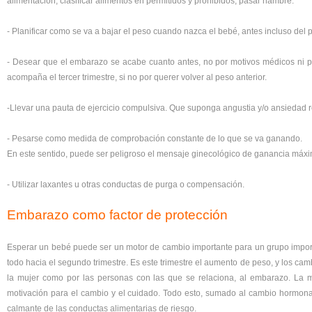
alimentación, clasificar alimentos en permitidos y prohibidos, pasar hambre.
- Planificar como se va a bajar el peso cuando nazca el bebé, antes incluso del p
- Desear que el embarazo se acabe cuanto antes, no por motivos médicos ni p
acompaña el tercer trimestre, si no por querer volver al peso anterior.
-Llevar una pauta de ejercicio compulsiva. Que suponga angustia y/o ansiedad redu
- Pesarse como medida de comprobación constante de lo que se va ganando.
En este sentido, puede ser peligroso el mensaje ginecológico de ganancia máx
- Utilizar laxantes u otras conductas de purga o compensación.
Embarazo como factor de protección
Esperar un bebé puede ser un motor de cambio importante para un grupo import
todo hacia el segundo trimestre. Es este trimestre el aumento de peso, y los cam
la mujer como por las personas con las que se relaciona, al embarazo. La 
motivación para el cambio y el cuidado. Todo esto, sumado al cambio hormonal,
calmante de las conductas alimentarias de riesgo.