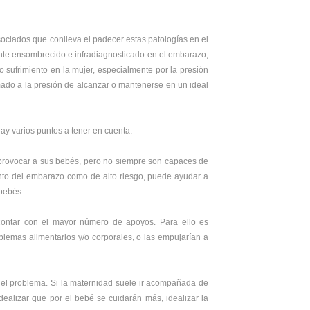
sociados que conlleva el padecer estas patologías en el
ante ensombrecido e infradiagnosticado en el embarazo,
 sufrimiento en la mujer, especialmente por la presión
umado a la presión de alcanzar o mantenerse en un ideal
hay varios puntos a tener en cuenta.
provocar a sus bebés, pero no siempre son capaces de
ento del embarazo como de alto riesgo, puede ayudar a
 bebés.
 contar con el mayor número de apoyos. Para ello es
blemas alimentarios y/o corporales, o las empujarían a
n del problema. Si la maternidad suele ir acompañada de
dealizar que por el bebé se cuidarán más, idealizar la