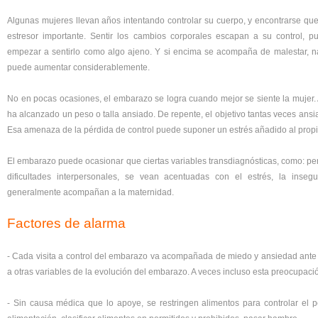
Algunas mujeres llevan años intentando controlar su cuerpo, y encontrarse q
estresor importante. Sentir los cambios corporales escapan a su control, p
empezar a sentirlo como algo ajeno. Y si encima se acompaña de malestar, na
puede aumentar considerablemente.
No en pocas ocasiones, el embarazo se logra cuando mejor se siente la mujer.
ha alcanzado un peso o talla ansiado. De repente, el objetivo tantas veces ansi
Esa amenaza de la pérdida de control puede suponer un estrés añadido al prop
El embarazo puede ocasionar que ciertas variables transdiagnósticas, como: per
dificultades interpersonales, se vean acentuadas con el estrés, la insegur
generalmente acompañan a la maternidad.
Factores de alarma
- Cada visita a control del embarazo va acompañada de miedo y ansiedad ante
a otras variables de la evolución del embarazo. A veces incluso esta preocupació
- Sin causa médica que lo apoye, se restringen alimentos para controlar el