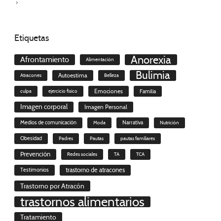
Etiquetas
Anorexia
Afrontamiento
Alimentación
Bulimia
Autoestima
Atracones
Belleza
culpa
ejercicio físico
Emociones
Familia
Imagen corporal
Imagen Personal
Medios de comunicación
Moda
Narrativa
Nutrición
Obesidad
Padres
Pautas
pautas familiares
Prevención
Redes sociales
TA
TCA
trastorno de atracones
Testimonios
Trastorno por Atracón
trastornos alimentarios
Tratamiento