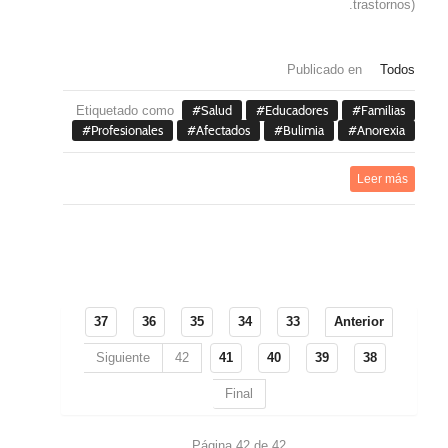
trastornos).
Publicado en
Todos
Etiquetado como
Salud
Educadores
Familias
Profesionales
Afectados
Bulimia
Anorexia
Leer más
37
36
35
34
33
Anterior
Siguiente
42
41
40
39
38
Final
Página 42 de 42