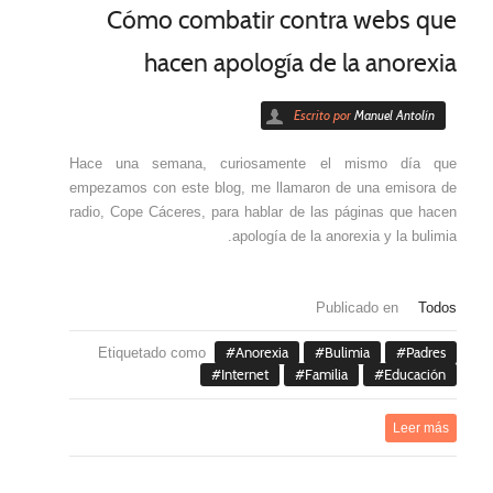
Cómo combatir contra webs que
hacen apología de la anorexia
Escrito por
Manuel Antolín
Hace una semana, curiosamente el mismo día que
empezamos con este blog, me llamaron de una emisora de
radio, Cope Cáceres, para hablar de las páginas que hacen
apología de la anorexia y la bulimia.
Publicado en
Todos
Etiquetado como
Anorexia
Bulimia
Padres
Internet
Familia
Educación
Leer más