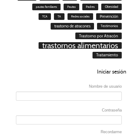
pautas familiares
Pautas
Padres
Obesidad
Prevención
TCA
TA
Redes sociales
trastorno de atracones
Testimonios
Trastorno por Atracón
trastornos alimentarios
Tratamiento
Iniciar
sesión
Nombre de usuario
Contraseña
Recordarme