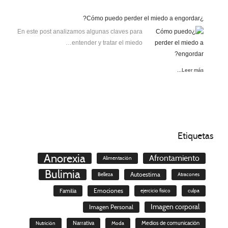
¿Cómo puedo perder el miedo a engordar?
En este post analizamos algunas claves para
entender y tratar el miedo…
Leer más...
Etiquetas
Anorexia
Afrontamiento
Alimentación
Bulimia
Autoestima
Belleza
Atracones
Familia
Emociones
ejercicio físico
culpa
Imagen corporal
Imagen Personal
Nutrición
Narrativa
Moda
Medios de comunicación