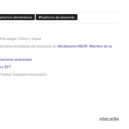
rastornos alimentarios
trastorno de atracones
Psicología Clínica y Salud.
structora Acreditada del programa en
Mindfulness MBSR
.
Miembro de la
ormaciones avanzadas
es /EFT
Positive Discipline Association.
volver arriba