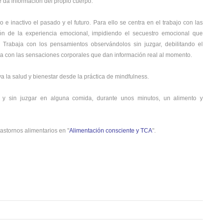
 da información del propio cuerpo.
 e inactivo el pasado y el futuro. Para ello se centra en el trabajo con las
ón de la experiencia emocional, impidiendo el secuestro emocional que
 Trabaja con los pensamientos observándolos sin juzgar, debilitando el
aja con las sensaciones corporales que dan información real al momento.
a la salud y bienestar desde la práctica de mindfulness.
 y sin juzgar en alguna comida, durante unos minutos, un alimento y
astornos alimentarios en "
Alimentación consciente y TCA
".