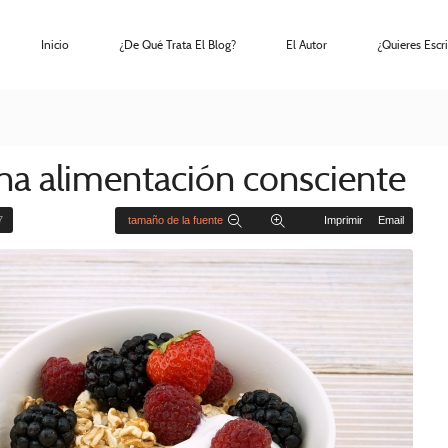
Inicio
¿De Qué Trata El Blog?
El Autor
¿Quieres Escri
na alimentación consciente
7
tamaño de la fuente
Imprimir
Email