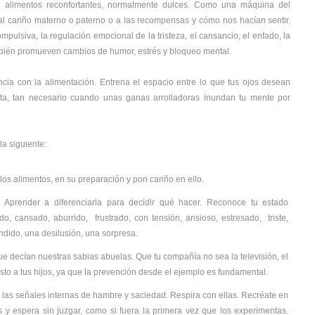
n alimentos reconfortantes, normalmente dulces. Como una máquina del
 al cariño materno o paterno o a las recompensas y cómo nos hacían sentir.
pulsiva, la regulación emocional de la tristeza, el cansancio, el enfado, la
mbién promueven cambios de humor, estrés y bloqueo mental.
cia con la alimentación. Entrena el espacio entre lo que tus ojos desean
ta, tan necesario cuando unas ganas arrolladoras inundan tu mente por
la siguiente:
los alimentos, en su preparación y pon cariño en ello.
?
Aprender a diferenciarla para decidir qué hacer. Reconoce tu estado
o, cansado, aburrido, frustrado, con tensión, ansioso, estresado, triste,
dido, una desilusión, una sorpresa.
ue decían nuestras sabias abuelas. Que tu compañía no sea la televisión, el
esto a tus hijos, ya que la prevención desde el ejemplo es fundamental.
a las señales internas de hambre y saciedad. Respira con ellas. Recréate en
s y espera sin juzgar, como si fuera la primera vez que los experimentas.