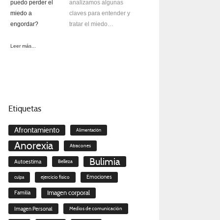
analizamos algunas
claves para entender y
tratar el miedo…
Leer más...
Etiquetas
Afrontamiento
Alimentación
Anorexia
Atracones
Bulimia
Autoestima
Belleza
Emociones
culpa
ejercicio físico
Imagen corporal
Familia
Imagen Personal
Medios de comunicación