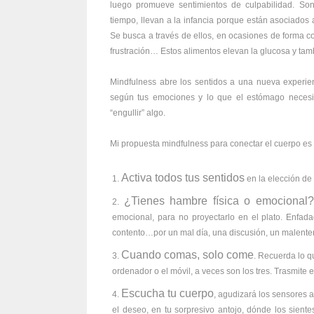
luego promueve sentimientos de culpabilidad. So
tiempo, llevan a la infancia porque están asociados
Se busca a través de ellos, en ocasiones de forma com
frustración… Estos alimentos elevan la glucosa y ta
Mindfulness abre los sentidos a una nueva experien
según tus emociones y lo que el estómago necesi
“engullir” algo.
Mi propuesta mindfulness para conectar el cuerpo es 
Activa todos tus sentidos
en la elección de 
¿Tienes hambre física o emocional
emocional, para no proyectarlo en el plato. Enfadad
contento…por un mal día, una discusión, un malenten
Cuando comas, solo come
. Recuerda lo q
ordenador o el móvil, a veces son los tres. Trasmite 
Escucha tu cuerpo
, agudizará los sensores 
el deseo, en tu sorpresivo antojo, dónde los siente