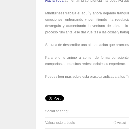
Hatha Yoga
aumentan la conciencia interoceptiva que
Mindfulness trabaja el aquí y ahora dejando tranquilo
emociones, entrenando y permitiendo la regulaci
desregula y aumentando la ventana de tolerancia.
proceso rumiante, ese dar vueltas a las cosas y trab
Se trata de desarrollar una alimentación que promuev
Para ello te animo a comer de forma consciente
compartas en nuestras redes sociales tu experiencia.
Puedes leer más sobre esta práctica aplicada a los Tr
Social sharing:
Valora este artículo
(2 votos)