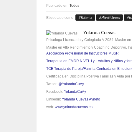
Publicado en
Todos
Bulimia
Mindfulness
t
Etiquetado como
Yolanda Cuevas
Psicóloga Licenciada y Colegiada A-2084. Máster en 
Máster en Alto Rendimiento y Coaching Deportivo. In
Asociación Profesional de Instructores MBSR
Terapeuta en EMDR NIVEL I y II Adultos y Niños y f
TCE Terapia de Pareja/Familia Centrada en Emocion
Certificada en Disciplina Positiva Familias y Aula por 
Twitter:
@YolandaCuAy
Facebook:
YolandaCuAy
Linkedin:
Yolanda Cuevas Ayneto
web:
www.yolandacuevas.es