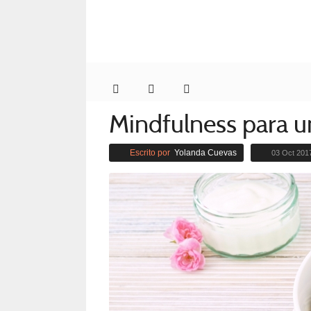
Mindfulness para u
Escrito por
Yolanda Cuevas
03 Oct 201