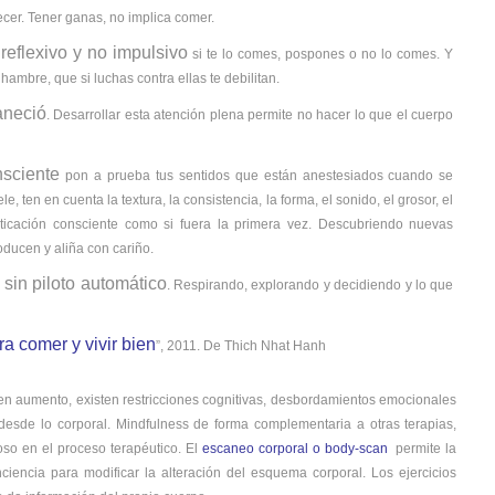
er. Tener ganas, no implica comer.
eflexivo y no impulsivo
si te lo comes, pospones o no lo comes. Y
ambre, que si luchas contra ellas te debilitan.
aneció
. Desarrollar esta atención plena permite no hacer lo que el cuerpo
nsciente
pon a prueba tus sentidos que están anestesiados cuando se
ten en cuenta la textura, la consistencia, la forma, el sonido, el grosor, el
ticación consciente como si fuera la primera vez. Descubriendo nuevas
oducen y aliña con cariño.
in piloto automático
. Respirando, explorando y decidiendo y lo que
a comer y vivir bien
”, 2011. De Thich Nhat Hanh
en aumento, existen restricciones cognitivas, desbordamientos emocionales
desde lo corporal. Mindfulness de forma complementaria a otras terapias,
oso en el proceso terapéutico. El
escaneo corporal o body-scan
permite la
ciencia para modificar la alteración del esquema corporal. Los ejercicios