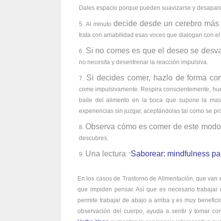
Dales espacio porque pueden suavizarse y desaparec
decide desde un cerebro más r
Al minuto
trata con amabilidad esas voces que dialogan con el h
Si no comes es que el deseo se desv
no necesita y desentrenar la reacción impulsiva.
Si decides comer, hazlo de forma co
come impulsivamente. Respira conscientemente, huele, 
baile del alimento en la boca que supone la mas
experiencias sin juzgar, aceptándolas tal como se pr
Observa cómo es comer de este modo s
descubres.
Una lectura
Saborear: mindfulness par
: “
En los casos de Trastorno de Alimentación, que van 
que impiden pensar. Así que es necesario trabajar 
permite trabajar de abajo a arriba y es muy benefici
observación del cuerpo, ayuda a sentir y tomar con