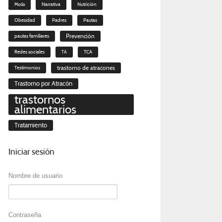
Narrativa
Moda
Nutrición
Obesidad
Padres
Pautas
Prevención
pautas familiares
Redes sociales
TA
TCA
trastorno de atracones
Testimonios
Trastorno por Atracón
trastornos
alimentarios
Tratamiento
Iniciar
sesión
Nombre de usuario
Contraseña