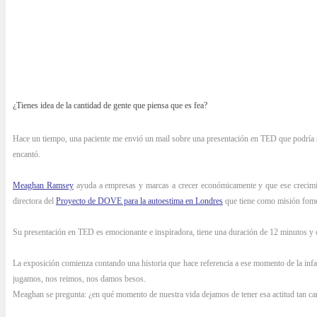
¿Tienes idea de la cantidad de gente que piensa que es fea?
Hace un tiempo, una paciente me envió un mail sobre una presentación en TED que podría se
encantó.
Meaghan Ramsey
ayuda a empresas y marcas a crecer económicamente y que ese crecimient
directora del
Proyecto de DOVE para la autoestima en Londres
que tiene como misión fome
Su presentación en TED es emocionante e inspiradora, tiene una duración de 12 minutos y 
La exposición comienza contando una historia que hace referencia a ese momento de la infa
jugamos, nos reimos, nos damos besos.
Meaghan se pregunta: ¿en qué momento de nuestra vida dejamos de tener esa actitud tan car