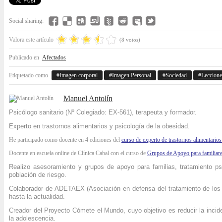
Social sharing:
Valora este artículo
(8 votos)
Publicado en
Afectados
Etiquetado como
Imagen corporal
Imagen Personal
Sociedad
Leccion
Manuel Antolín
Psicólogo sanitario (Nº Colegiado: EX-561), terapeuta y formador.
Experto en trastornos alimentarios y psicología de la obesidad.
He participado como docente en 4 ediciones del
curso de experto de trastornos alimentario
Docente en escuela online de Clínica Cabal con el curso de
Grupos de Apoyo para familiare
Realizo asesoramiento y grupos de apoyo para familias, tratamiento p
población de riesgo.
Colaborador de ADETAEX (Asociación en defensa del tratamiento de los 
hasta la actualidad.
Creador del Proyecto Cómete el Mundo, cuyo objetivo es reducir la incide
la adolescencia.