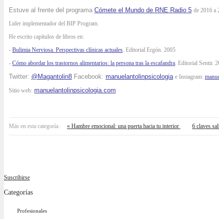
Estuve al frente del programa
Cómete el Mundo de RNE Radio 5
de 2016 a 
Lider implementador del BIP Program.
He escrito capítulos de libros en:
-
Bulimia Nerviosa. Perspectivas clínicas actuales
. Editorial Ergón. 2005
-
Cómo abordar los trastornos alimentarios: la persona tras la escafandra
. Editorial Sentir. 
Twitter:
@Magantolin8
Facebook:
manuelantolinpsicologia
e Instagram:
manue
manuelantolinpsicologia.com
Sitio web:
Más en esta categoría:
« Hambre emocional: una puerta hacia tu interior
6 claves sa
Suscribirse
Categorías
Profesionales