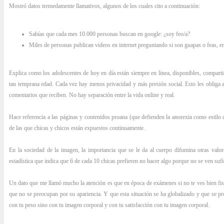
Mostró datos tremedamente llamativos, algunos de los cuales cito a continuación:
Sabías que cada mes 10.000 personas buscan en google: ¿soy feo/a?
Miles de personas publican videos en internet preguntando si son guapas o feas, e
Explica como los adolescentes de hoy en día están siempre en linea, disponibles, compar
tan temprana edad. Cada vez hay menos privacidad y más presión social. Esto les obliga 
comentarios que reciben. No hay separación entre la vida online y real.
Hace referencia a las páginas y contenidos proana (que defienden la anorexia como estilo d
de las que chicas y chicos están expuestos continuamente.
En la sociedad de la imagen, la importancia que se le da al cuerpo difumina otras valo
estadística que indica que 6 de cada 10 chicas prefieren no hacer algo porque no se ven suf
Un dato que me llamó mucho la atención es que en época de exámenes si no te ves bien fi
que no se preocupan por su apariencia. Y que esta situación se ha globalizado y que se pr
con tu peso sino con tu imagen corporal y con tu satisfacción con tu imagen corporal.