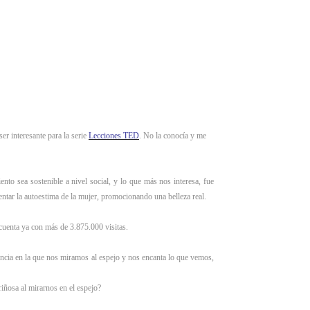
r interesante para la serie
Lecciones TED
. No la conocía y me
o sea sostenible a nivel social, y lo que más nos interesa, fue
ntar la autoestima de la mujer, promocionando una belleza real.
cuenta ya con más de 3.875.000 visitas.
ncia en la que nos miramos al espejo y nos encanta lo que vemos,
iñosa al mirarnos en el espejo?