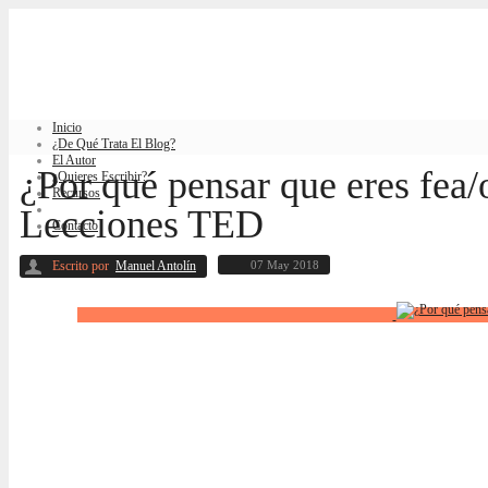
Inicio
¿De Qué Trata El Blog?
El Autor
¿Por qué pensar que eres fea/o
¿Quieres Escribir?
Recursos
Blog
Lecciones TED
Contacto
Escrito por
Manuel Antolín
07 May 2018