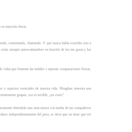
n su mayoría chicas.
tiendo, comentando, chateando. Y que nunca había ocurrido esto a
a estar siempre autoevaluandose en función de los me gusta y los
e vida) que fomenta las inútiles e injustas comparaciones físicas,
res y aspectos esenciales de nuestra vida. Meaghan muestra una
icientemente guapas, eso es terrible, ¿no crees?
sicamente obtendrás una nota menor a la media de tus compañeros
oduce independientemente del peso, es decir que no tiene que ver