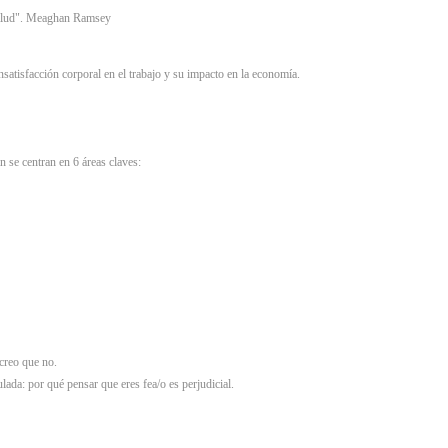
 salud". Meaghan Ramsey
nsatisfacción corporal en el trabajo y su impacto en la economía.
se centran en 6 áreas claves:
creo que no.
ada: por qué pensar que eres fea/o es perjudicial.