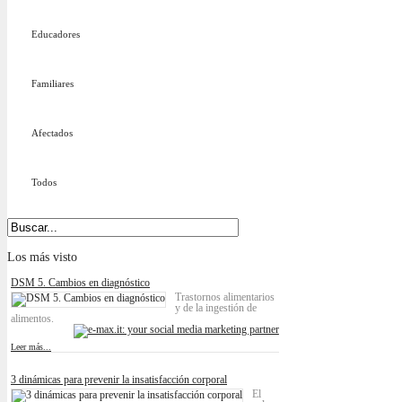
Educadores
Familiares
Afectados
Todos
Los
más visto
DSM 5. Cambios en diagnóstico
Trastornos alimentarios
y de la ingestión de
alimentos.
Leer más...
3 dinámicas para prevenir la insatisfacción corporal
El