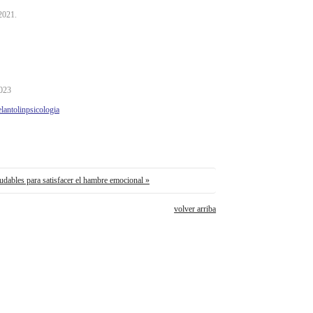
2021.
2023
lantolinpsicologia
ludables para satisfacer el hambre emocional »
volver arriba