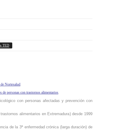
es TED
s de Nortesalud
.
s de personas con trastornos alimentarios
.
sicológico con personas afectadas y prevención con
trastornos alimentarios
en Extremadura
) desde 1999
ncia de la 3ª enfermedad crónica (larga duración) de