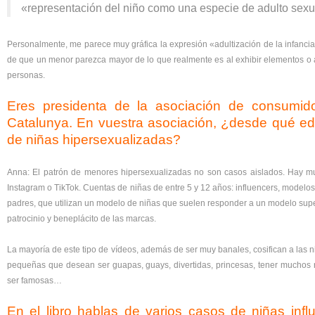
«representación del niño como una especie de adulto sexu
Personalmente, me parece muy gráfica la expresión «adultización de la infancia»
de que un menor parezca mayor de lo que realmente es al exhibir elementos o a
personas.
Eres presidenta de la asociación de consumid
Catalunya. En vuestra asociación, ¿desde qué e
de niñas hipersexualizadas?
Anna: El patrón de menores hipersexualizadas no son casos aislados. Hay mu
Instagram o TikTok. Cuentas de niñas de entre 5 y 12 años: influencers, modelos,
padres, que utilizan un modelo de niñas que suelen responder a un modelo superfi
patrocinio y beneplácito de las marcas.
La mayoría de este tipo de vídeos, además de ser muy banales, cosifican a las n
pequeñas que desean ser guapas, guays, divertidas, princesas, tener muchos re
ser famosas…
En el libro hablas de varios casos de niñas inf