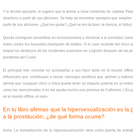
Y si decide apoyarle, le sugiero que le anime a crear contenido de calidad. Par
atractivos a partir de sus aficiones. Se trata de encontrar ejemplos que amplíen
partir de sus aficiones: ¿Qué les gusta? ¿Qué se les da bien: la ciencia, el fútbol,
Quizás consiguen convertirse en revolucionarios y movilizar a la sociedad, com
redes contra los huesudos maniquíes de Inditex. O el caso reciente del chico 
limpiar los destrozos de los incidentes acaecidos en Logroño después de las p
pandemia del Covid.
El principal reto consiste en acompañar a sus hijos tanto en el mundo offli
influencers que contribuyan a lanzar mensajes positivos que animen y estimule
afirmar que cualquier chico o chica puede tener un impacto potente en su ento
como las mencionadas. A mí me ayuda mucho una premisa de Catherine L’Ecuye
en el mundo offline, el real».
En tu libro afirmas que la hipersexualización es la 
a la prostitución, ¿de qué forma ocurre?
Anna: La normalización de la hipersexualización sirve como puerta de entrada