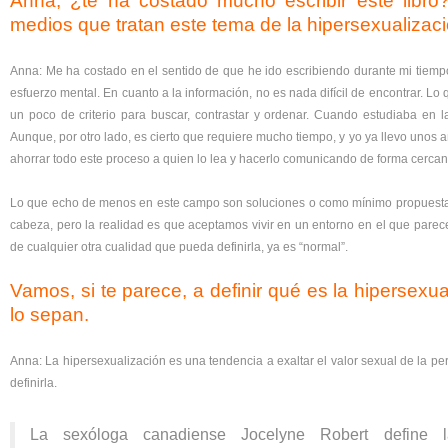
Anna, ¿te ha costado mucho escribir este libr
medios que tratan este tema de la hipersexualizac
Anna: Me ha costado en el sentido de que he ido escribiendo durante mi tiempo
esfuerzo mental. En cuanto a la información, no es nada difícil de encontrar. Lo
un poco de criterio para buscar, contrastar y ordenar. Cuando estudiaba en l
Aunque, por otro lado, es cierto que requiere mucho tiempo, y yo ya llevo unos a
ahorrar todo este proceso a quien lo lea y hacerlo comunicando de forma cercana
Lo que echo de menos en este campo son soluciones o como mínimo propuest
cabeza, pero la realidad es que aceptamos vivir en un entorno en el que parece
de cualquier otra cualidad que pueda definirla, ya es “normal”.
Vamos, si te parece, a definir qué es la hipersexu
lo sepan.
Anna: La hipersexualización es una tendencia a exaltar el valor sexual de la p
definirla.
La sexóloga canadiense Jocelyne Robert define la