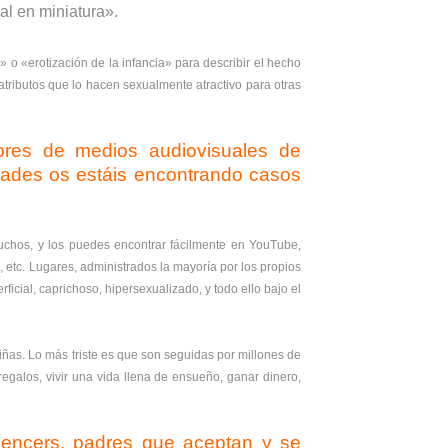
al en miniatura».
 o «erotización de la infancia» para describir el hecho
tributos que lo hacen sexualmente atractivo para otras
ores de medios audiovisuales de
dades os estáis encontrando casos
chos, y los puedes encontrar fácilmente en YouTube,
 etc. Lugares, administrados la mayoría por los propios
cial, caprichoso, hipersexualizado, y todo ello bajo el
iñas. Lo más triste es que son seguidas por millones de
galos, vivir una vida llena de ensueño, ganar dinero,
luencers, padres que aceptan y se