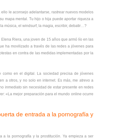
a ello le aconsejo adelantarse, rastrear nuevos modelos
 su mapa mental. Tu hijo o hija puede aportar riqueza a
 la música, el windsurf, la magia, escribir, debatir…?
o Elena Riera, una joven de 15 años que armó lío en las
que ha movilizado a través de las redes a jóvenes para
rotestas en contra de las medidas implementadas por la
ne como en el digital. La sociedad precisa de jóvenes
n a otros, y no solo en internet. Es más, me atrevo a
rno inmediato sin necesidad de estar presente en redes
r: «La mejor preparación para el mundo online ocurre
puerta de entrada a la pornografía y
 a la pornografía y la prostitución. Ya empieza a ser