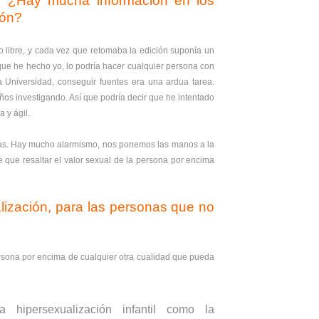
o? ¿Hay mucha información en los
ión?
 libre, y cada vez que retomaba la edición suponía un
 que he hecho yo, lo podría hacer cualquier persona con
a Universidad, conseguir fuentes era una ardua tarea.
ños investigando. Así que podría decir que he intentado
 y ágil.
as. Hay mucho alarmismo, nos ponemos las manos a la
 que resaltar el valor sexual de la persona por encima
alización, para las personas que no
ersona por encima de cualquier otra cualidad que pueda
 hipersexualización infantil como la