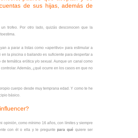
 cuentas de sus hijas, además de
 un trofeo. Por otro lado, quizás desconocen que la
utoestima.
an a parar a listas como «aperitivo» para estimular a
 en la piscina o bailando es suficiente para despertar a
o de temática erótica y/o sexual. Aunque un canal como
de controlar. Además, ¿qué ocurre en los casos en que no
l propio cuerpo desde muy temprana edad. Y como te he
ipio básico.
 influencer?
mi opinión, como mínimo 16 años, con límites y siempre
nte con él o ella y le pregunte
para qué
quiere ser