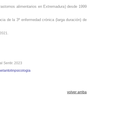
rastornos alimentarios
en Extremadura
) desde 1999
cia de la 3ª enfermedad crónica (larga duración) de
2021.
ial Sentir. 2023
elantolinpsicologia
volver arriba