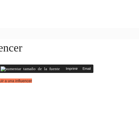
uencer
Imprimir
Email