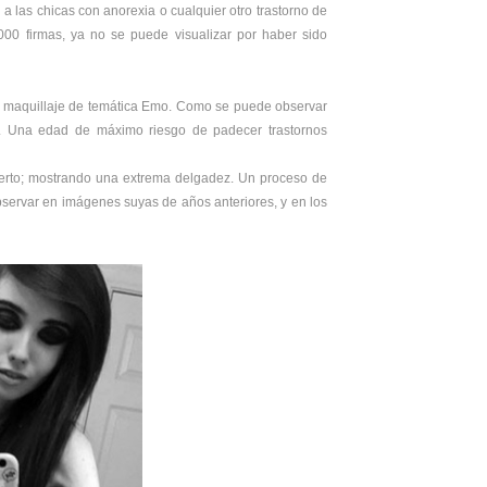
a las chicas con anorexia o cualquier otro trastorno de
000 firmas, ya no se puede visualizar por haber sido
y maquillaje de temática Emo. Como se puede observar
os. Una edad de máximo riesgo de padecer trastornos
ierto; mostrando una extrema delgadez. Un proceso de
servar en imágenes suyas de años anteriores, y en los