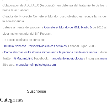
Colaborador de ADETAEX (Asociación en defensa del tratamiento de los t
hasta la actualidad.
Creador del Proyecto Cómete el Mundo, cuyo objetivo es reducir la inciden
la adolescencia.
Estuve al frente del programa
Cómete el Mundo de RNE Radio 5
de 2016 a 
Lider implementador del BIP Program.
He escrito capítulos de libros en:
-
Bulimia Nerviosa. Perspectivas clínicas actuales
. Editorial Ergón. 2005
-
Cómo abordar los trastornos alimentarios: la persona tras la escafandra
. Editor
Twitter:
@Magantolin8
Facebook:
manuelantolinpsicologia
e Instagram:
manu
manuelantolinpsicologia.com
Sitio web:
Suscribirse
Categorías