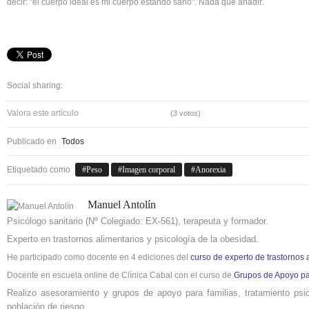
decir: "el cuerpo ideal es mi cuerpo estando sano". Nada que añadir.
Social sharing:
Valora este artículo
(3 votos)
Publicado en
Todos
Etiquetado como
Peso
Imagen corporal
Anorexia
Manuel Antolín
Psicólogo sanitario (Nº Colegiado: EX-561), terapeuta y formador.
Experto en trastornos alimentarios y psicología de la obesidad.
He participado como docente en 4 ediciones del
curso de experto de trastornos 
Docente en escuela online de Clínica Cabal con el curso de
Grupos de Apoyo par
Realizo asesoramiento y grupos de apoyo para familias, tratamiento ps
población de riesgo.