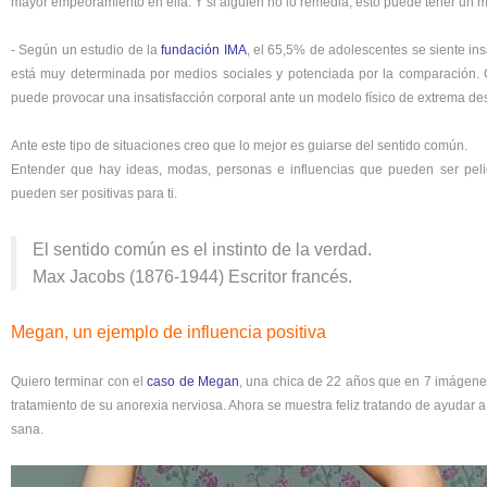
mayor empeoramiento en ella. Y si alguien no lo remedia, esto puede tener un ma
- Según un estudio de la
fundación IMA
, el 65,5% de adolescentes se siente ins
está muy determinada por medios sociales y potenciada por la comparación. C
puede provocar una insatisfacción corporal ante un modelo físico de extrema des
Ante este tipo de situaciones creo que lo mejor es guiarse del sentido común.
Entender que hay ideas, modas, personas e influencias que pueden ser pelig
pueden ser positivas para ti.
El sentido común es el instinto de la verdad.
Max Jacobs (1876-1944) Escritor francés.
Megan, un ejemplo de influencia positiva
Quiero terminar con el
caso de Megan
, una chica de 22 años que en 7 imágen
tratamiento de su anorexia nerviosa. Ahora se muestra feliz tratando de ayudar a
sana.