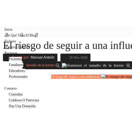
Inicio
¿De Qué Trata El Blog?
El Autor
El riesgo de seguir a una infl
¿Quieres Escribir?
Recursos
Escrito por
Manuel Antolín
15 Nov 2016
Pacientes
Familiares
tamaño de la fuente
Educadores
Profesionales
El riesgo de seguir a una influencer
Blog
Contacto
Consultas
Colabora O Patrocina
Haz Una Donación