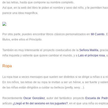
de las letras, hasta que compone su nombre completo.
Así que, en la web del libro te piden el nombre y sexo del niño, y te permiten ha
parece una idea magnífica.
Por otra parte, puedes encontrar libros clásicos personalizados en
Mi Cuento
.
E
títulos, entre ellos el Principito.
También es muy interesante el proyecto coeducativo de la
Señora Malilla
, graci
niña inquieta y valiente que quiere cambiar el mundo, y a
Lalo el príncipe rosa
, 
Ropa
La ropa trae a veces mensajes que suelen ser distintos si se dirige a niñas o a n
En los niños, las letras de su ropa le invitan a ser un héroe, a ser fuerte y val
de las niñas están dirigidos a cuidar su belleza (pretty, sexy…).
Recientemente
Oscar González
, autor del fantástico proyecto
Escuela de Padr
artículo
¿Llegó el fin del sexismo en los juguetes?
, en el que una niña os expli