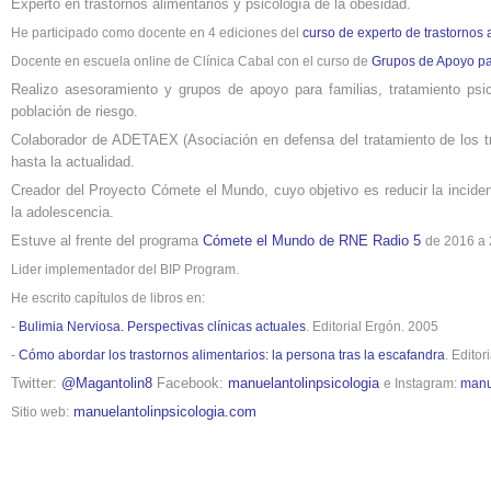
Experto en trastornos alimentarios y psicología de la obesidad.
He participado como docente en 4 ediciones del
curso de experto de trastornos 
Docente en escuela online de Clínica Cabal con el curso de
Grupos de Apoyo par
Realizo asesoramiento y grupos de apoyo para familias, tratamiento ps
población de riesgo.
Colaborador de ADETAEX (Asociación en defensa del tratamiento de los t
hasta la actualidad.
Creador del Proyecto Cómete el Mundo, cuyo objetivo es reducir la inciden
la adolescencia.
Estuve al frente del programa
Cómete el Mundo de RNE Radio 5
de 2016 a 
Lider implementador del BIP Program.
He escrito capítulos de libros en:
-
Bulimia Nerviosa. Perspectivas clínicas actuales
. Editorial Ergón. 2005
-
Cómo abordar los trastornos alimentarios: la persona tras la escafandra
. Editor
Twitter:
@Magantolin8
Facebook:
manuelantolinpsicologia
e Instagram:
manu
manuelantolinpsicologia.com
Sitio web: