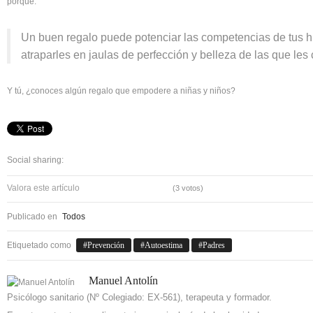
porque:
Un buen regalo puede potenciar las competencias de tus h
atraparles en jaulas de perfección y belleza de las que les c
Y tú, ¿conoces algún regalo que empodere a niñas y niños?
Social sharing:
Valora este artículo
(3 votos)
Publicado en
Todos
Etiquetado como
Prevención
Autoestima
Padres
Manuel Antolín
Psicólogo sanitario (Nº Colegiado: EX-561), terapeuta y formador.