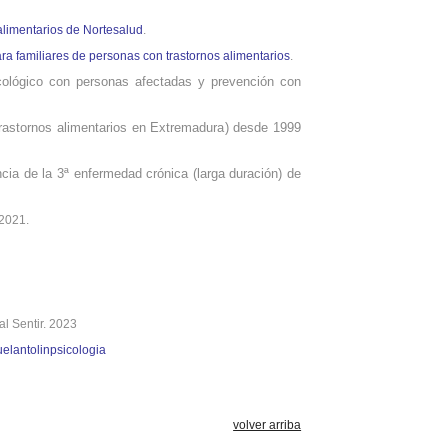
alimentarios de Nortesalud
.
a familiares de personas con trastornos alimentarios
.
icológico con personas afectadas y prevención con
rastornos alimentarios
en Extremadura
) desde 1999
cia de la 3ª enfermedad crónica (larga duración) de
2021.
ial Sentir. 2023
elantolinpsicologia
volver arriba