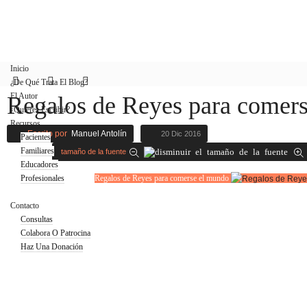
Inicio
¿De Qué Trata El Blog?
El Autor
Regalos de Reyes para comer
¿Quieres Escribir?
Recursos
Escrito por
Manuel Antolín
20 Dic 2016
Pacientes
Familiares
tamaño de la fuente
Educadores
Profesionales
Regalos de Reyes para comerse el mundo
Blog
Contacto
Consultas
Colabora O Patrocina
Haz Una Donación