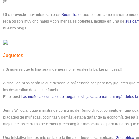
yo.
Otro proyecto muy interesante es
Buen Trato
,
que tienen como misión empoder
regalos son muy originales y con mensajes potentes, incluso en una de
sus cam
nuestro blog!!
Juguetes
¡¡Si quieres que tu hija sea ingeniera no le regales la barbie princesa!!
Al final los hijos serán lo que deseen, o así debería ser, pero hay juguetes que 
las desarrollan desde la infancia.
En el post
Las muñecas con las que juegan tus hijas acabarán amargándoles la 
Jenny Willot, antigua ministra de consumo de Reino Unido, comentó en una ocasió
plagados de muñecas, cocinitas y demás, estaba dañando la economía del país d
alejan de las carreras de ciencia y tecnología. Unos estudios para trabajos que
Una iniciativa interesante es la de la firma de juguetes americana
Goldieblox
, 