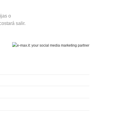
ijas o
ostará salir.