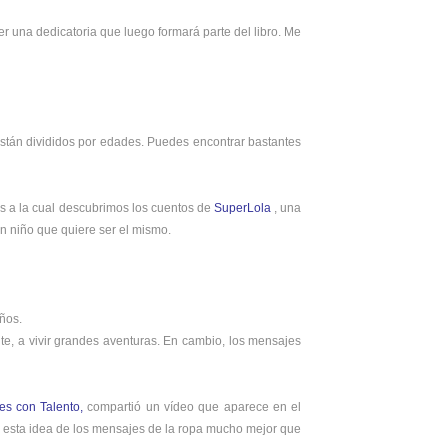
cer una dedicatoria que luego formará parte del libro. Me
stán divididos por edades. Puedes encontrar bastantes
as a la cual descubrimos los cuentos de
SuperLola
, una
un niño que quiere ser el mismo.
iños.
iente, a vivir grandes aventuras. En cambio, los mensajes
es con Talento
,
compartió un vídeo que aparece en el
ca esta idea de los mensajes de la ropa mucho mejor que