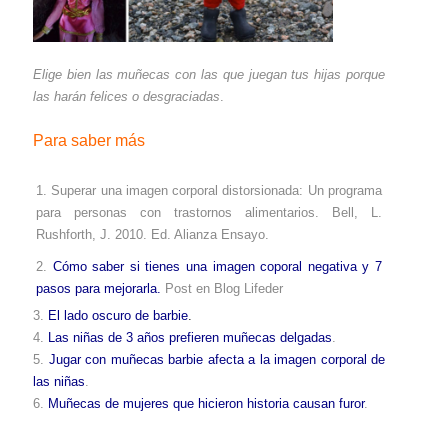
Elige bien las muñecas con las que juegan tus hijas porque
las harán felices o desgraciadas
.
Para saber más
Superar una imagen corporal distorsionada: Un programa
para personas con trastornos alimentarios. Bell, L.
Rushforth, J. 2010. Ed. Alianza Ensayo.
Cómo saber si tienes una imagen coporal negativa y 7
pasos para mejorarla
.
Post en Blog Lifeder
3.
El lado oscuro de barbie
.
4.
Las niñas de 3 años prefieren muñecas delgadas
.
5.
Jugar con muñecas barbie afecta a la imagen corporal de
las niñas
.
6.
Muñecas de mujeres que hicieron historia causan furor
.