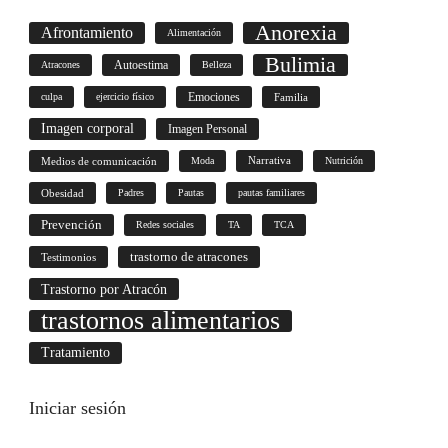
Anorexia
Afrontamiento
Alimentación
Bulimia
Autoestima
Atracones
Belleza
culpa
ejercicio físico
Emociones
Familia
Imagen corporal
Imagen Personal
Medios de comunicación
Moda
Narrativa
Nutrición
Obesidad
Padres
Pautas
pautas familiares
Prevención
Redes sociales
TA
TCA
trastorno de atracones
Testimonios
Trastorno por Atracón
trastornos alimentarios
Tratamiento
Iniciar
sesión