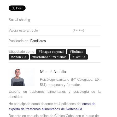
Social sharing:
Valora este artículo
(2 votos)
Publicado en
Familiares
Etiquetado como
Imagen corporal
Bulimia
Anorexia
trastornos alimentarios
Familia
Manuel Antolín
Psicólogo sanitario (Nº Colegiado: EX-
561), terapeuta y formador.
Experto en trastornos alimentarios y psicología de la
obesidad.
He participado como docente en 4 ediciones del
curso de
experto de trastornos alimentarios de Nortesalud
.
Docente en escuela online de Clínica Cabal con el curso de