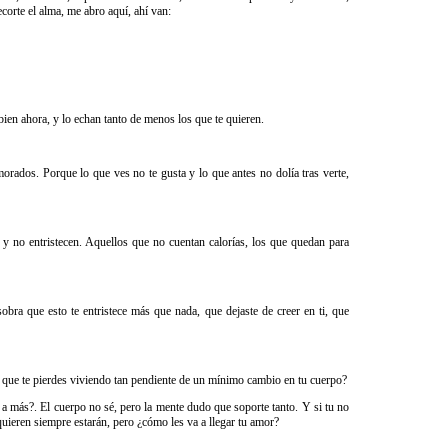
ecorte el alma, me abro aquí, ahí van:
ien ahora, y lo echan tanto de menos los que te quieren.
rados. Porque lo que ves no te gusta y lo que antes no dolía tras verte,
 y no entristecen. Aquellos que no cuentan calorías, los que quedan para
ra que esto te entristece más que nada, que dejaste de creer en ti, que
s que te pierdes viviendo tan pendiente de un mínimo cambio en tu cuerpo?
 a más?. El cuerpo no sé, pero la mente dudo que soporte tanto. Y si tu no
quieren siempre estarán, pero ¿cómo les va a llegar tu amor?