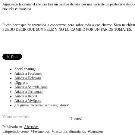
Agradezco la calma, el silencio tras un cambio de talla por una variante de pantalón o de
envuelta en vaselina.
Puedo decir que he aprendido a conocerme, pero sobre todo a escucharme. Saco muchísim
PUEDO DECIR QUE SOY FELIZ Y NO LO CAMBIO POR UN PAR DE TOMATES.
Social sharing:
Añadir a Facebook
Añadir a Delicious
Digg esto
Añadir a StumbleUpon
Añadir a Technorati
Añadir a Reddit
Añadir a MySpace
¿Te gusta? Tweetealo a tus seguidores!
Valora este artículo
(6 votos)
Publicado en
Afectados
Etiquetado como
Testimonios
trastornos alimentarios
Curación