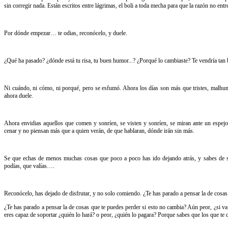
sin corregir nada. Están escritos entre lágrimas, el boli a toda mecha para que la razón no entr
Por dónde empezar… te odias, reconócelo, y duele.
¿Qué ha pasado? ¿dónde está tu risa, tu buen humor...? ¿Porqué lo cambiaste? Te vendría tan b
Ni cuándo, ni cómo, ni porqué, pero se esfumó. Ahora los días son más que tristes, malhumo
ahora duele.
Ahora envidias aquellos que comen y sonríen, se visten y sonríen, se miran ante un espejo
cenar y no piensan más que a quien verán, de que hablaran, dónde irán sin más.
Se que echas de menos muchas cosas que poco a poco has ido dejando atrás, y sabes de sob
podías, que valías….
Reconócelo, has dejado de disfrutar, y no solo comiendo. ¿Te has parado a pensar la de cosa
¿Te has parado a pensar la de cosas que te puedes perder si esto no cambia? Aún peor, ¿si va
eres capaz de soportar ¿quién lo hará? o peor, ¿quién lo pagara? Porque sabes que los que te 