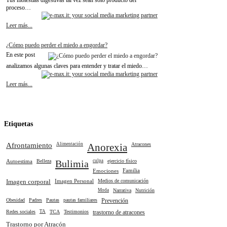
Tus molestias digestivas tal vez sean sólo producto del
proceso…
Leer más...
¿Cómo puedo perder el miedo a engordar?
En este post
analizamos algunas claves para entender y tratar el miedo…
Leer más...
Etiquetas
Afrontamiento
Alimentación
Anorexia
Atracones
Autoestima
Belleza
Bulimia
culpa
ejercicio físico
Emociones
Familia
Imagen corporal
Imagen Personal
Medios de comunicación
Moda
Narrativa
Nutrición
Obesidad
Padres
Pautas
pautas familiares
Prevención
Redes sociales
TA
TCA
Testimonios
trastorno de atracones
Trastorno por Atracón