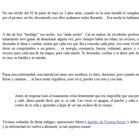
No me olvido del 10 de junio de hace ya 3 años atrás, cuando en la cena fastidié el cumpleañ
por el picoteo, en fin, discutiendo con ellos acabamos todos llorando… Esa noche lo hablamo
A día de hoy “bendigo” esa noche, esa “mala noche”. Caí en manos de excelentes profesi
tratamiento tuve ganas de abandonar alguna vez, pero siempre había un relato, un recurso, 
desnudar el alma y confiar, sentía que cada vez que iba a consulta salía peor, era como el ref
dosis en comprimidos o un gotero…, es energía, constancia, fuerza, voluntad, apoyo, y 
recurso para cada una de las etapas, para cada miedo. Te desnudas, confías y te abres ante do
tu casa, tu familia y tu mirada.
Pasar esta enfermedad, esta mierda (no tiene otro nombre), es duro, durísimo, pero cuando entr
lloras y caminas…, te hace sentir orgullosa, creer en ti, puedes con esto y con más.
Antes de empezar todo el tratamiento creía firmemente que era imposible que una pers
y salir, ahora puedo decir que sí, se sale. Las voces se apagan, el pincho y caña a
centro de tu vida y aprendes a dejar de ser tan esclavo de tu cuerpo.
Vivimos rodeadas de dietas milagro, operaciones bikini y
ángeles de Victoria Secret
,
y debo r
y la enfermedad no vuelva a abrazarte, ni tan siquiera rozarte.