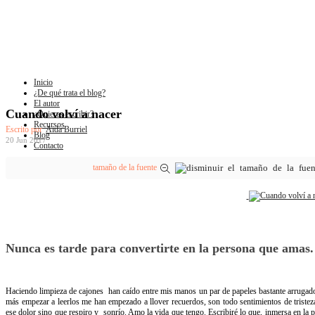
Inicio
¿De qué trata el blog?
El autor
Cuando volví a nacer
¿Quieres escribir?
Recursos
Escrito por
Aida Burriel
Blog
20 Jun 2017
Contacto
tamaño de la fuente
Nunca es tarde para convertirte en la persona que amas.
Haciendo limpieza de cajones han caído entre mis manos un par de papeles bastante arrugado
más empezar a leerlos me han empezado a llover recuerdos, son todo sentimientos de tristez
ese dolor sino que respiro y sonrío. Amo la vida que tengo. Escribiré lo que, inmersa en la pe