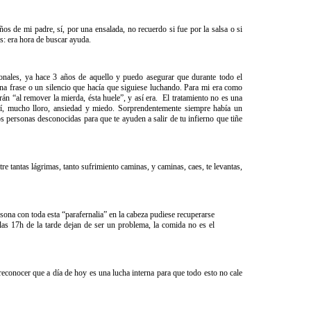
os de mi padre, sí, por una ensalada, no recuerdo si fue por la salsa o si
s: era hora de buscar ayuda.
onales, ya hace 3 años de aquello y puedo asegurar que durante todo el
una frase o un silencio que hacía que siguiese luchando. Para mi era como
rán “al remover la mierda, ésta huele”, y así era. El tratamiento no es una
sí, mucho lloro, ansiedad y miedo. Sorprendentemente siempre había un
s personas desconocidas para que te ayuden a salir de tu infierno que tiñe
e tantas lágrimas, tanto sufrimiento caminas, y caminas, caes, te levantas,
ona con toda esta “parafernalia” en la cabeza pudiese recuperarse
 las 17h de la tarde dejan de ser un problema, la comida no es el
econocer que a día de hoy es una lucha interna para que todo esto no cale