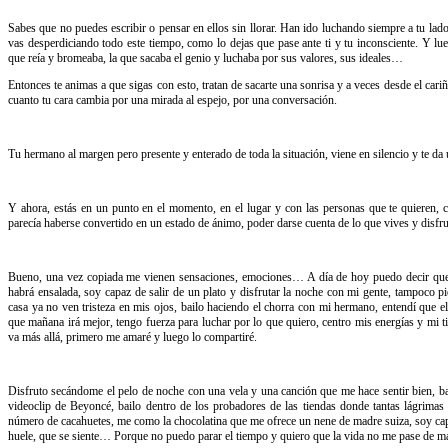
Sabes que no puedes escribir o pensar en ellos sin llorar. Han ido luchando siempre a tu lad
vas desperdiciando todo este tiempo, como lo dejas que pase ante ti y tu inconsciente. Y l
que reía y bromeaba, la que sacaba el genio y luchaba por sus valores, sus ideales…
Entonces te animas a que sigas con esto, tratan de sacarte una sonrisa y a veces desde el cari
cuanto tu cara cambia por una mirada al espejo, por una conversación.
Tu hermano al margen pero presente y enterado de toda la situación, viene en silencio y te da
Y ahora, estás en un punto en el momento, en el lugar y con las personas que te quieren,
parecía haberse convertido en un estado de ánimo, poder darse cuenta de lo que vives y disfruta
Bueno, una vez copiada me vienen sensaciones, emociones… A día de hoy puedo decir que y
habrá ensalada, soy capaz de salir de un plato y disfrutar la noche con mi gente, tampoco pie
casa ya no ven tristeza en mis ojos, bailo haciendo el chorra con mi hermano, entendí que el 
que mañana irá mejor, tengo fuerza para luchar por lo que quiero, centro mis energías y mi t
va más allá, primero me amaré y luego lo compartiré.
Disfruto secándome el pelo de noche con una vela y una canción que me hace sentir bien, ba
videoclip de Beyoncé, bailo dentro de los probadores de las tiendas donde tantas lágrimas 
número de cacahuetes, me como la chocolatina que me ofrece un nene de madre suiza, soy capaz
huele, que se siente… Porque no puedo parar el tiempo y quiero que la vida no me pase de mane