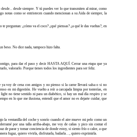
o desde... desde siempre. Y tú puedes ver lo que transmiten al mirar, como
uego notas como se entristecen cuando mencionan a su Aida de siempre, la
ño te preguntan: ¿cómo va el coco? ¿qué piensas? ¿a qué le das vueltas?, en
 un beso. No dice nada, tampoco hizo falta.
 contigo, para dar el paso y decir HASTA AQUÍ. Cerrar una etapa que ya
rlo, valorarlo. Porque tienes todos los ingredientes para ser feliz.
a voy de cena con amigos y no pienso si la carne llevará salsa o si no
nso en mi digestión. He vuelto a reír a carcajada limpia por tonterías, en
light no tiene sentido ni para un diabético, si hay un mal día respiro y se
iempo en lo que me ilusiona, entendí que el amor no es dejarte cuidar, que
jo la ventanilla del coche y sonrío cuando el aire mueve mi pelo como un
derramé por una talla arriba-abajo, me voy de cañas y pico sin contar el
 de parar y tomar conciencia de donde estoy, si siento frío o calor, a que
ra fugaz, quiero vivirla, disfrutarla, bailarla…, quiero exprimirla.