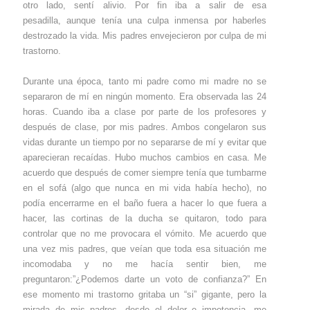
otro lado, sentí alivio. Por fin iba a salir de esa
pesadilla, aunque tenía una culpa inmensa por haberles
destrozado la vida. Mis padres envejecieron por culpa de mi
trastorno.
Durante una época, tanto mi padre como mi madre no se
separaron de mí en ningún momento. Era observada las 24
horas. Cuando iba a clase por parte de los profesores y
después de clase, por mis padres. Ambos congelaron sus
vidas durante un tiempo por no separarse de mí y evitar que
aparecieran recaídas. Hubo muchos cambios en casa. Me
acuerdo que después de comer siempre tenía que tumbarme
en el sofá (algo que nunca en mi vida había hecho), no
podía encerrarme en el baño fuera a hacer lo que fuera a
hacer, las cortinas de la ducha se quitaron, todo para
controlar que no me provocara el vómito. Me acuerdo que
una vez mis padres, que veían que toda esa situación me
incomodaba y no me hacía sentir bien, me
preguntaron:”¿Podemos darte un voto de confianza?” En
ese momento mi trastorno gritaba un “si” gigante, pero la
mirada de mis padres, desde el dolor e impotencia, me