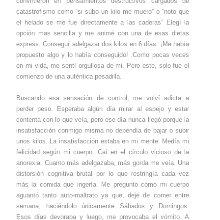
convirtieron en pensamientos destructivos cargados de
catastrofismo como “si subo un kilo me muero” o “noto que
el helado se me fue directamente a las caderas” Elegí la
opción mas sencilla y me animé con una de esas dietas
express. Conseguí adelgazar dos kilos en 6 días. ¡Me había
propuesto algo y lo había conseguido! .Como pocas veces
en mi vida, me sentí orgullosa de mi. Pero este, solo fue el
comienzo de una auténtica pesadilla.
Buscando esa sensación de control, me volví adicta a
perder peso. Esperaba algún día mirar al espejo y estar
contenta con lo que veía, pero ese día nunca llegó porque la
insatisfacción conmigo misma no dependía de bajar o subir
unos kilos. La insatisfacción estaba en mi mente. Medía mi
felicidad según mi cuerpo. Caí en el círculo vicioso de la
anorexia. Cuanto más adelgazaba, más gorda me veía. Una
distorsión cognitiva brutal por lo que restringía cada vez
más la comida que ingería. Me pregunto cómo mi cuerpo
aguantó tanto auto-maltrato ya que, dejé de comer entre
semana, haciéndolo únicamente Sábados y Domingos.
Esos días devoraba y luego, me provocaba el vómito. A