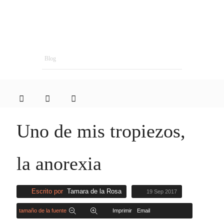
Blog
Uno de mis tropiezos,
la anorexia
Escrito por
Tamara de la Rosa
19 Sep 2017
tamaño de la fuente
Imprimir
Email