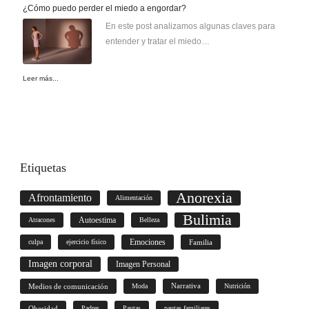
¿Cómo puedo perder el miedo a engordar?
En este post analizamos algunas claves para
entender y tratar el miedo…
Leer más...
Etiquetas
Anorexia
Afrontamiento
Alimentación
Bulimia
Autoestima
Atracones
Belleza
culpa
ejercicio físico
Emociones
Familia
Imagen corporal
Imagen Personal
Medios de comunicación
Moda
Narrativa
Nutrición
Obesidad
Padres
Pautas
pautas familiares