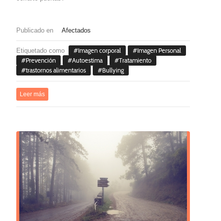
Publicado en
Afectados
Etiquetado como
Imagen corporal
Imagen Personal
Prevención
Autoestima
Tratamiento
trastornos alimentarios
Bullying
Leer más