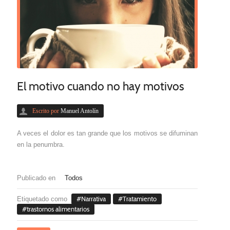
El motivo cuando no hay motivos
Escrito por
Manuel Antolín
A veces el dolor es tan grande que los motivos se difuminan
en la penumbra.
Publicado en
Todos
Etiquetado como
Narrativa
Tratamiento
trastornos alimentarios