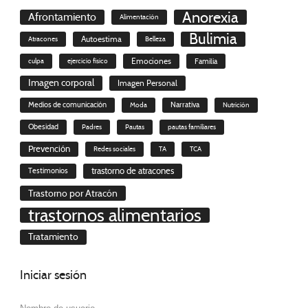
Anorexia
Afrontamiento
Alimentación
Bulimia
Autoestima
Atracones
Belleza
culpa
ejercicio físico
Emociones
Familia
Imagen corporal
Imagen Personal
Medios de comunicación
Moda
Narrativa
Nutrición
Obesidad
Padres
Pautas
pautas familiares
Prevención
Redes sociales
TA
TCA
trastorno de atracones
Testimonios
Trastorno por Atracón
trastornos alimentarios
Tratamiento
Iniciar
sesión