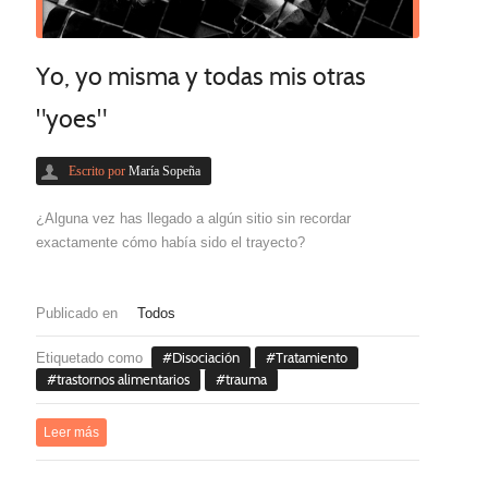
Yo, yo misma y todas mis otras
"yoes"
Escrito por
María Sopeña
¿Alguna vez has llegado a algún sitio sin recordar
exactamente cómo había sido el trayecto?
Publicado en
Todos
Etiquetado como
Disociación
Tratamiento
trastornos alimentarios
trauma
Leer más