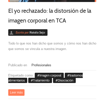
El yo rechazado: la distorsión de la
imagen corporal en TCA
Escrito por
Natalia Seijo
Todo lo que nos han dicho que somos y cómo nos han dicho
que somos se vincula a nuestra imagen.
Publicado en
Profesionales
Etiquetado como
Imagen corporal
trastornos
alimentarios
Tratamiento
Disociación
Leer más