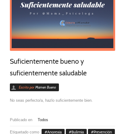
Suficientemente bueno y
suficientemente saludable
Escrito por
Mamen Bueno
No seas perfecto/a, hazlo suficientemente bien.
Publicado en
Todos
Etiquetado como
Anorexia
Bulimia
Prevención