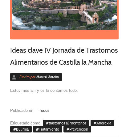
Ideas clave IV Jornada de Trastornos
Alimentarios de Castilla la Mancha
Escrito por
Manuel Antolín
Estuvimos allí y os lo contamos todo.
Publicado en
Todos
Etiquetado como
trastornos alimentarios
Anorexia
Bulimia
Tratamiento
Prevención