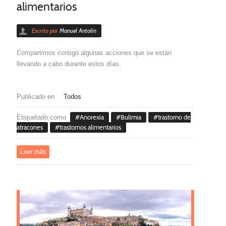
alimentarios
Escrito por
Manuel Antolín
Compartimos contigo algunas acciones que se están
llevando a cabo durante estos días.
Publicado en
Todos
Etiquetado como
Anorexia
Bulimia
trastorno de
atracones
trastornos alimentarios
Leer más