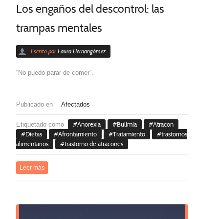
Los engaños del descontrol: las
trampas mentales
Escrito por
Laura Hernangómez
“No puedo parar de comer”.
Publicado en
Afectados
Etiquetado como
Anorexia
Bulimia
Atracon
Dietas
Afrontamiento
Tratamiento
trastornos
alimentarios
trastorno de atracones
Leer más