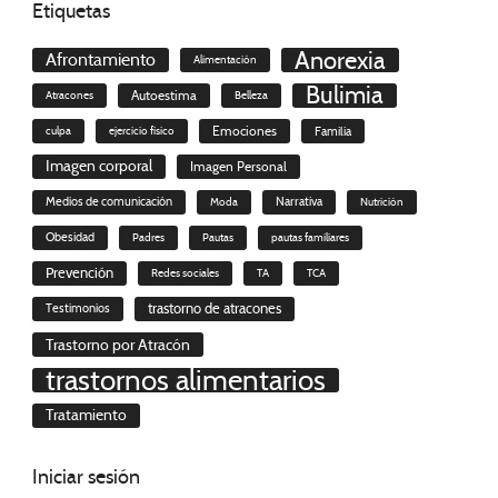
Etiquetas
Anorexia
Afrontamiento
Alimentación
Bulimia
Autoestima
Atracones
Belleza
culpa
ejercicio físico
Emociones
Familia
Imagen corporal
Imagen Personal
Medios de comunicación
Moda
Narrativa
Nutrición
Obesidad
Padres
Pautas
pautas familiares
Prevención
Redes sociales
TA
TCA
trastorno de atracones
Testimonios
Trastorno por Atracón
trastornos alimentarios
Tratamiento
Iniciar
sesión