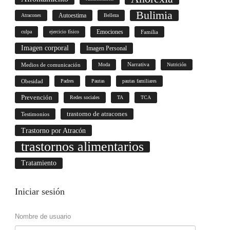
Bulimia
Autoestima
Atracones
Belleza
culpa
ejercicio físico
Emociones
Familia
Imagen corporal
Imagen Personal
Medios de comunicación
Moda
Narrativa
Nutrición
Obesidad
Padres
Pautas
pautas familiares
Prevención
Redes sociales
TA
TCA
trastorno de atracones
Testimonios
Trastorno por Atracón
trastornos alimentarios
Tratamiento
Iniciar
sesión
Nombre de usuario