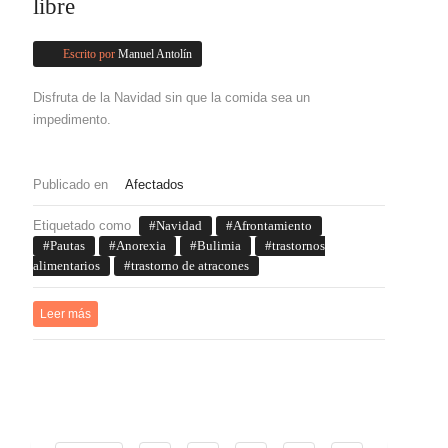
libre
Escrito por
Manuel Antolín
Disfruta de la Navidad sin que la comida sea un
impedimento.
Publicado en
Afectados
Etiquetado como
Navidad
Afrontamiento
Pautas
Anorexia
Bulimia
trastornos
alimentarios
trastorno de atracones
Leer más