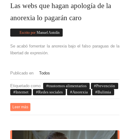
Las webs que hagan apología de la
anorexia lo pagarán caro
Escrito por
Manuel Antolín
Se acabó fomentar la anorexia bajo el falso paraguas de la
libertad de expresión.
Publicado en
Todos
Etiquetado como
trastornos alimentarios
Prevención
Internet
Redes sociales
Anorexia
Bulimia
Leer más