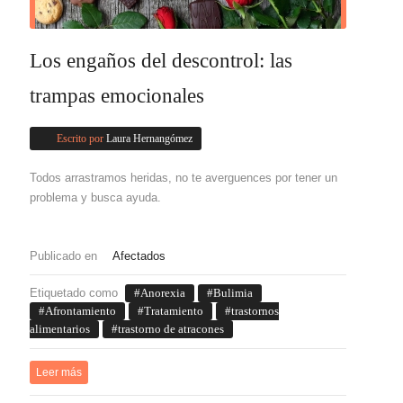
Los engaños del descontrol: las
trampas emocionales
Escrito por
Laura Hernangómez
Todos arrastramos heridas, no te averguences por tener un
problema y busca ayuda.
Publicado en
Afectados
Etiquetado como
Anorexia
Bulimia
Afrontamiento
Tratamiento
trastornos
alimentarios
trastorno de atracones
Leer más