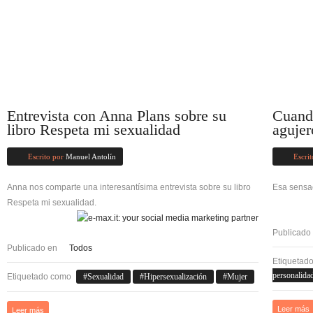
Entrevista con Anna Plans sobre su
Cuando
libro Respeta mi sexualidad
agujer
Escrito por
Manuel Antolín
Escrit
Anna nos comparte una interesantísima entrevista sobre su libro
Esa sensac
Respeta mi sexualidad.
Publicado
Publicado en
Todos
Etiquetad
personalida
Etiquetado como
Sexualidad
Hipersexualización
Mujer
Leer más
Leer más