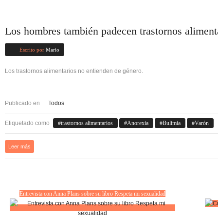
Los hombres también padecen trastornos aliment
Escrito por
Mario
Los trastornos alimentarios no entienden de género.
Publicado en
Todos
Etiquetado como
trastornos alimentarios
Anorexia
Bulimia
Varón
Leer más
Entrevista con Anna Plans sobre su libro Respeta mi sexualidad