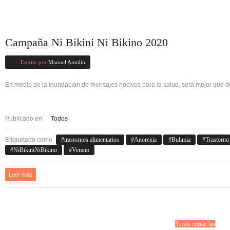
Campaña Ni Bikini Ni Bikino 2020
Escrito por
Manuel Antolín
En medio de la inundación de mensajes nocivos para la salud, será mejor que d
Publicado en
Todos
Etiquetado como
trastornos alimentarios
Anorexia
Bulimia
Trastorno
NiBikiniNiBikino
Verano
Leer más
Si nos cortan las