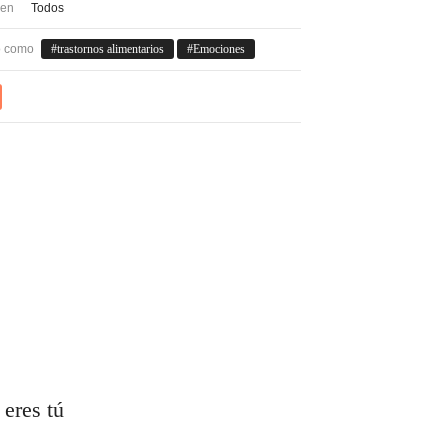
 en
Todos
o como
trastornos alimentarios
Emociones
 eres tú