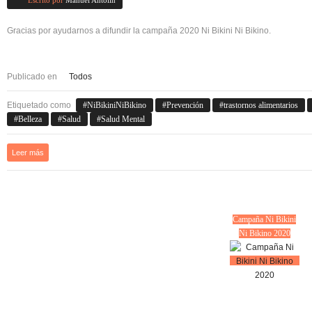
Escrito por
Manuel Antolín
Gracias por ayudarnos a difundir la campaña 2020 Ni Bikini Ni Bikino.
Publicado en
Todos
Etiquetado como
NiBikiniNiBikino
Prevención
trastornos alimentarios
Belleza
Salud
Salud Mental
Leer más
Campaña Ni Bikini
Ni Bikino 2020