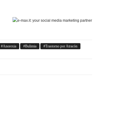
Anorexia
Bulimia
Trastorno por Atracón