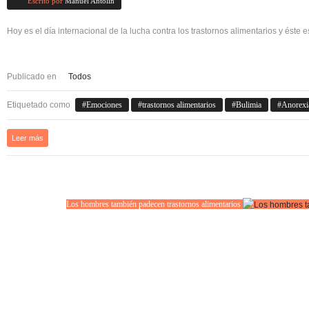
Escrito por
Manuel Antolín
Hoy es el día internacional de la lucha contra los trastornos alimentarios y éste
Publicado en
Todos
Etiquetado como
Emociones
trastornos alimentarios
Bulimia
Anorexi
Leer más
Los hombres también padecen trastornos alimentarios