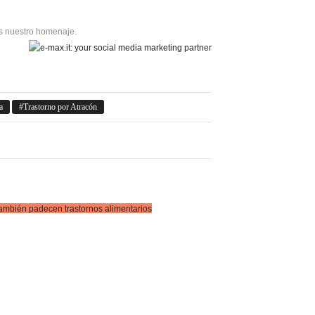
 es nuestro homenaje.
a
Trastorno por Atracón