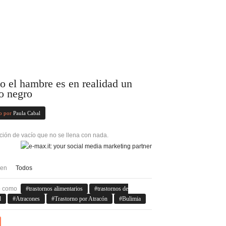
 el hambre es en realidad un
o negro
o por
Paula Cabal
ión de vacío que no se llena con nada.
 en
Todos
o como
trastornos alimentarios
trastornos de
d
Atracones
Trastorno por Atracón
Bulimia