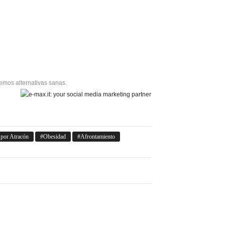
emos alternativas sanas.
 por Atracón
Obesidad
Afrontamiento