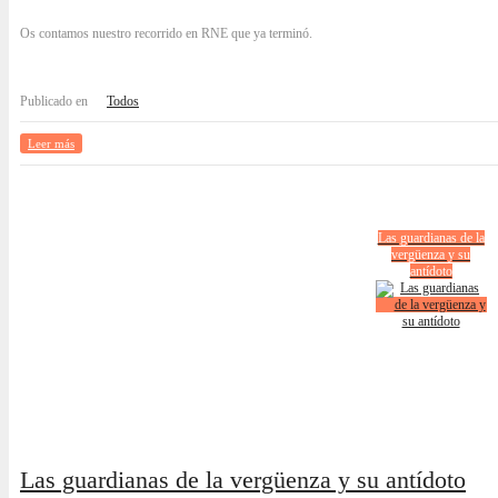
Os contamos nuestro recorrido en RNE que ya terminó.
Publicado en
Todos
Leer más
Las guardianas de la
vergüenza y su
antídoto
Las guardianas de la vergüenza y su antídoto