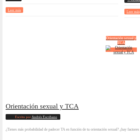
Leer más
Leer más
Orientación sexual y
TCA
Orientación sexual y TCA
Escrito por
Andrés Escribano
¿Tienes más probabilidad de padecer TA en función de tu orientación sexual? ¿hay factores 