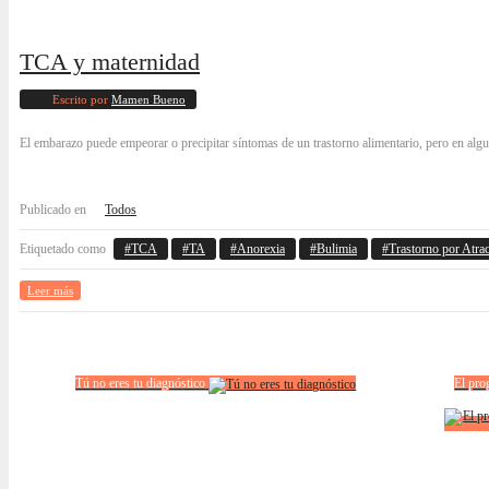
TCA y maternidad
Escrito por
Mamen Bueno
El embarazo puede empeorar o precipitar síntomas de un trastorno alimentario, pero en algu
Publicado en
Todos
Etiquetado como
TCA
TA
Anorexia
Bulimia
Trastorno por Atra
Leer más
Tú no eres tu diagnóstico
El pro