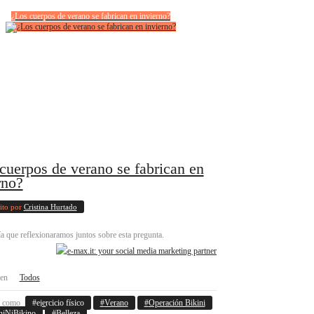
¿Los cuerpos de verano se fabrican en invierno?
cuerpos de verano se fabrican en
rno?
ito por
Cristina Hurtado
a que reflexionaramos juntos sobre esta pregunta.
 en
Todos
o como
ejercicio físico
Verano
Operación Bikini
niNiBikino
Belleza