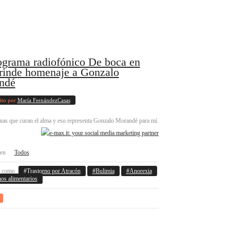
ograma radiofónico De boca en
rinde homenaje a Gonzalo
ndé
ito por
María FernándezCasas
as que curan el alma y eso representa Gonzalo Morandé para mí.
 en
Todos
o como
Trastorno por Atracón
Bulimia
Anorexia
nos alimentarios