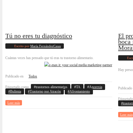
Tú no eres tu diagnóstico
El pr
boca 
Escrito por
María FernándezCasas
Mora
Cuántas veces has pensado que tú eras tu trastorno alimentario.
Escr
Hay person
Publicado en
Todos
Etiquetado como
trastornos alimentarios
TA
Anorexia
Publicado
Bulimia
Trastorno por Atracón
Afrontamiento
Etiquetad
Leer más
trastor
Leer más