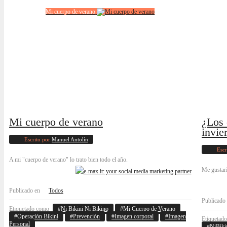
Mi cuerpo de verano
Mi cuerpo de verano
¿Los 
invie
Escrito por
Manuel Antolín
Escr
A mi "cuerpo de verano" lo trato bien todo el año.
Me gustarí
Publicado en
Todos
Publicado
Etiquetado como
Ni Bikini Ni Bikino
Mi Cuerpo de Verano
Operación Bikini
Prevención
Imagen corporal
Imagen
Etiquetad
Personal
NiBiki