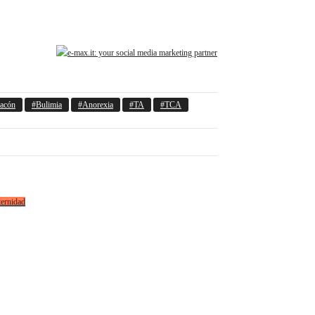
racón
Bulimia
Anorexia
TA
TCA