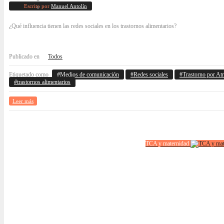
Escrito por
Manuel Antolín
¿Qué influencia tienen las redes sociales en los trastornos alimentarios?
Publicado en
Todos
Etiquetado como
Medios de comunicación
Redes sociales
Trastorno por At
trastornos alimentarios
Leer más
TCA y maternidad