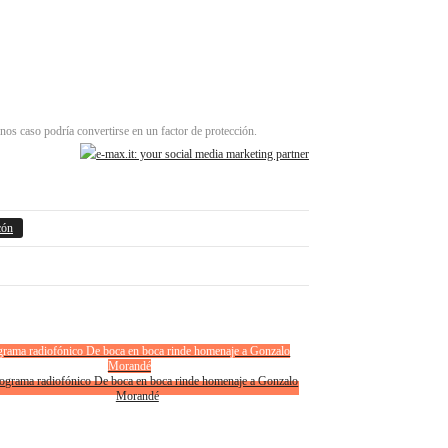
nos caso podría convertirse en un factor de protección.
cón
grama radiofónico De boca en boca rinde homenaje a Gonzalo
Morandé