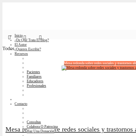
Inicio
¿De Qué Trata El Blog?
El Autor
Todos
¿Quieres Escribir?
Recursos
Mesa redonda sobre redes sociales y trastornos a
Pacientes
Familiares
Educadores
Profesionales
Blog
Contacto
Consultas
Colabora O Patrocina
Mesa redonda sobre redes sociales y trastornos
Haz Una Donación