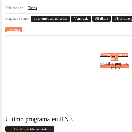
Publicado en
Todos
Etiquetado como
trastornos alimentarios
Anorexia
Bulimia
Trastorno 
Leer más
Último programa en
RNE
Último programa en RNE
Escrito por
Manuel Antolín