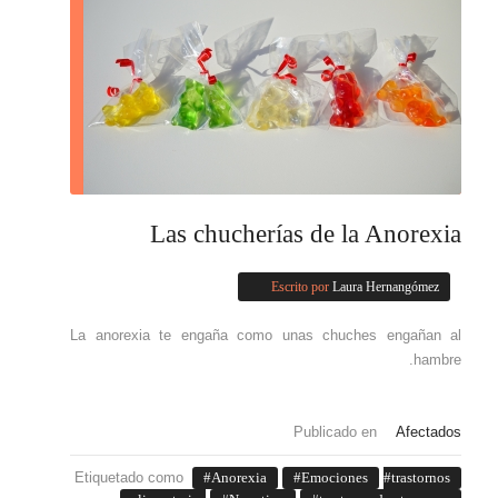
Las chucherías de la Anorexia
Escrito por
Laura Hernangómez
La anorexia te engaña como unas chuches engañan al
hambre.
Publicado en
Afectados
Etiquetado como
Anorexia
Emociones
trastornos