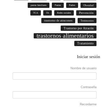
pautas familiares
Pautas
Padres
Obesidad
Prevención
TCA
TA
Redes sociales
trastorno de atracones
Testimonios
Trastorno por Atracón
trastornos alimentarios
Tratamiento
Iniciar
sesión
Nombre de usuario
Contraseña
Recordarme