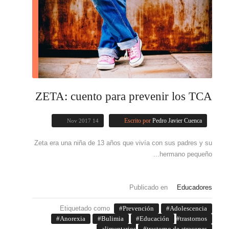
ZETA: cuento para prevenir los TCA
14 Nov 2017
Escrito por
Pedro Javier Cuenca
Zeta era una niña de 13 años que vivía con sus padres y su
hermano pequeño...
Publicado en
Educadores
Etiquetado como
Prevención
Adolescencia
Anorexia
Bulimia
Educación
trastornos