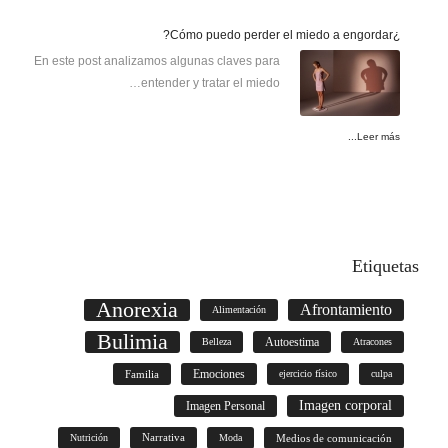
¿Cómo puedo perder el miedo a engordar?
En este post analizamos algunas claves para
entender y tratar el miedo…
Leer más...
Etiquetas
Anorexia
Afrontamiento
Alimentación
Bulimia
Autoestima
Belleza
Atracones
Familia
Emociones
ejercicio físico
culpa
Imagen corporal
Imagen Personal
Nutrición
Narrativa
Moda
Medios de comunicación