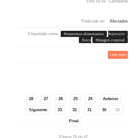
Esto no es "Cámbiame".
Publicado en
Afectados
Etiquetado como
trastornos alimentarios
ejercicio
físico
Imagen corporal
Leer más
28
27
26
25
24
Anterior
Siguiente
33
32
31
30
29
Final
Página 29 de 42