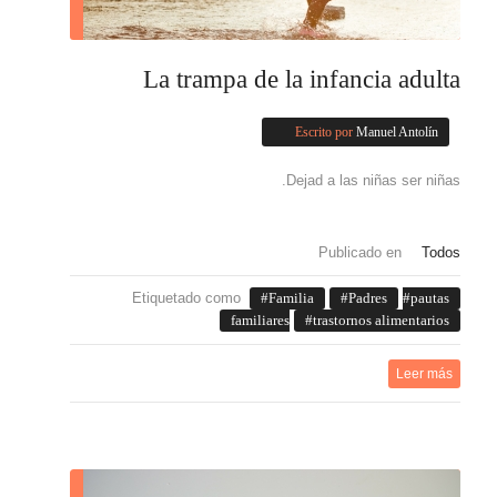
La trampa de la infancia adulta
Escrito por
Manuel Antolín
Dejad a las niñas ser niñas.
Publicado en
Todos
Etiquetado como
Familia
Padres
pautas
familiares
trastornos alimentarios
Leer más