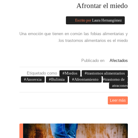
Afrontar el miedo
Escrito por
Laura Hernangómez
Una emoción que tienen en común las fobias alimentarias y
los trastornos alimentarios es el miedo.
Publicado en
Afectados
Etiquetado como
Miedos
trastornos alimentarios
Anorexia
Bulimia
Afrontamiento
trastorno de
atracones
Leer más