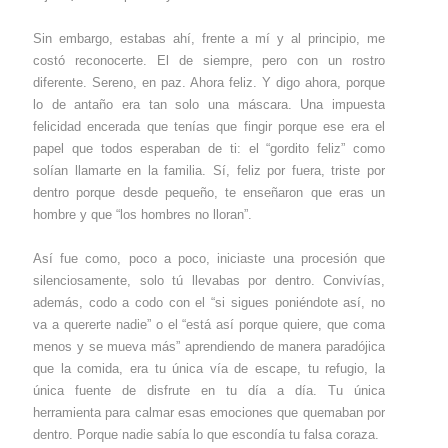
Sin embargo, estabas ahí, frente a mí y al principio, me
costó reconocerte. El de siempre, pero con un rostro
diferente. Sereno, en paz. Ahora feliz. Y digo ahora, porque
lo de antaño era tan solo una máscara. Una impuesta
felicidad encerada que tenías que fingir porque ese era el
papel que todos esperaban de ti: el “gordito feliz” como
solían llamarte en la familia. Sí, feliz por fuera, triste por
dentro porque desde pequeño, te enseñaron que eras un
hombre y que “los hombres no lloran”.
Así fue como, poco a poco, iniciaste una procesión que
silenciosamente, solo tú llevabas por dentro. Convivías,
además, codo a codo con el “si sigues poniéndote así, no
va a quererte nadie” o el “está así porque quiere, que coma
menos y se mueva más” aprendiendo de manera paradójica
que la comida, era tu única vía de escape, tu refugio, la
única fuente de disfrute en tu día a día. Tu única
herramienta para calmar esas emociones que quemaban por
dentro. Porque nadie sabía lo que escondía tu falsa coraza.