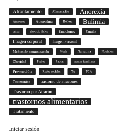
Anorexia
Afrontamiento
Alimentación
Bulimia
Autoestima
Atracones
Belleza
culpa
ejercicio físico
Emociones
Familia
Imagen corporal
Imagen Personal
Medios de comunicación
Moda
Narrativa
Nutrición
Obesidad
Padres
Pautas
pautas familiares
Prevención
Redes sociales
TA
TCA
trastorno de atracones
Testimonios
Trastorno por Atracón
trastornos alimentarios
Tratamiento
Iniciar
sesión