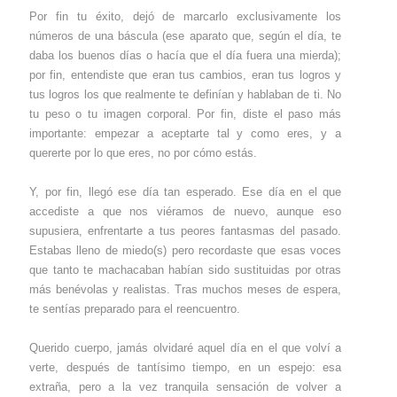
Por fin tu éxito, dejó de marcarlo exclusivamente los
números de una báscula (ese aparato que, según el día, te
daba los buenos días o hacía que el día fuera una mierda);
por fin, entendiste que eran tus cambios, eran tus logros y
tus logros los que realmente te definían y hablaban de ti. No
tu peso o tu imagen corporal. Por fin, diste el paso más
importante: empezar a aceptarte tal y como eres, y a
quererte por lo que eres, no por cómo estás.
Y, por fin, llegó ese día tan esperado. Ese día en el que
accediste a que nos viéramos de nuevo, aunque eso
supusiera, enfrentarte a tus peores fantasmas del pasado.
Estabas lleno de miedo(s) pero recordaste que esas voces
que tanto te machacaban habían sido sustituidas por otras
más benévolas y realistas. Tras muchos meses de espera,
te sentías preparado para el reencuentro.
Querido cuerpo, jamás olvidaré aquel día en el que volví a
verte, después de tantísimo tiempo, en un espejo: esa
extraña, pero a la vez tranquila sensación de volver a