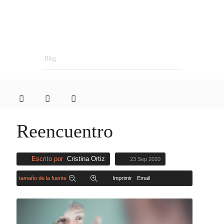
Blog
Reencuentro
Escrito por
Cristina Ortiz
23 Sep 2020
tamaño de la fuente
Imprimir
Email