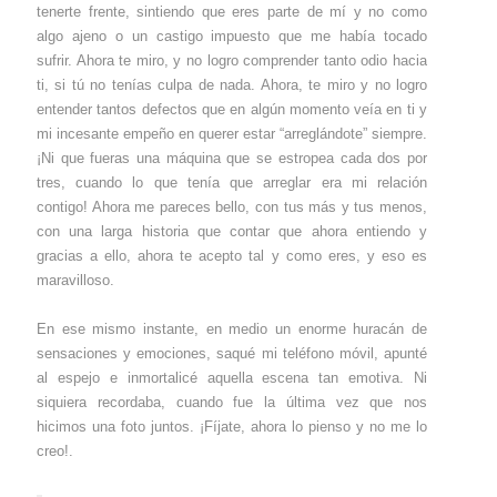
tenerte frente, sintiendo que eres parte de mí y no como
algo ajeno o un castigo impuesto que me había tocado
sufrir. Ahora te miro, y no logro comprender tanto odio hacia
ti, si tú no tenías culpa de nada. Ahora, te miro y no logro
entender tantos defectos que en algún momento veía en ti y
mi incesante empeño en querer estar “arreglándote” siempre.
¡Ni que fueras una máquina que se estropea cada dos por
tres, cuando lo que tenía que arreglar era mi relación
contigo! Ahora me pareces bello, con tus más y tus menos,
con una larga historia que contar que ahora entiendo y
gracias a ello, ahora te acepto tal y como eres, y eso es
maravilloso.
En ese mismo instante, en medio un enorme huracán de
sensaciones y emociones, saqué mi teléfono móvil, apunté
al espejo e inmortalicé aquella escena tan emotiva. Ni
siquiera recordaba, cuando fue la última vez que nos
hicimos una foto juntos. ¡Fíjate, ahora lo pienso y no me lo
creo!.