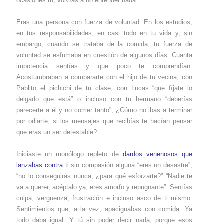
ocasiones tú, volvías a no entender nada.
Eras una persona con fuerza de voluntad. En los estudios,
en tus responsabilidades, en casi todo en tu vida y, sin
embargo, cuando se trataba de la comida, tu fuerza de
voluntad se esfumaba en cuestión de algunos días. Cuanta
impotencia sentías y que poco te comprendían.
Acostumbraban a compararte con el hijo de tu vecina, con
Pablito el pichichi de tu clase, con Lucas “que fíjate lo
delgado que está” o incluso con tu hermano “deberías
parecerte a él y no comer tanto”, ¿Cómo no ibas a terminar
por odiarte, si los mensajes que recibías te hacían pensar
que eras un ser detestable?.
Iniciaste un monólogo repleto de
dardos venenosos que
lanzabas contra ti
sin compasión alguna “eres un desastre”,
“no lo conseguirás nunca, ¿para qué esforzarte?” “Nadie te
va a querer, acéptalo ya, eres amorfo y repugnante”. Sentías
culpa, vergüenza, frustración e incluso asco de ti mismo.
Sentimientos que, a la vez, apaciguabas con comida. Ya
todo daba igual. Y tú sin poder decir nada, porque esos