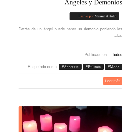
Ángeles y Demonios
Escrito por
Manuel Antolín
Detrás de un ángel puede haber un demonio poniendo las
alas.
Publicado en
Todos
Etiquetado como
Anorexia
Bulimia
Moda
Leer más