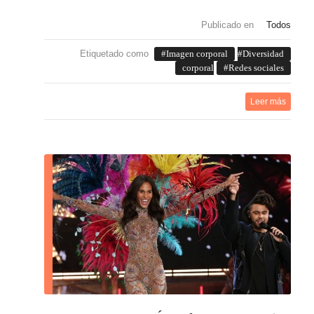
Publicado en
Todos
Etiquetado como
Imagen corporal
Diversidad
corporal
Redes sociales
Leer más