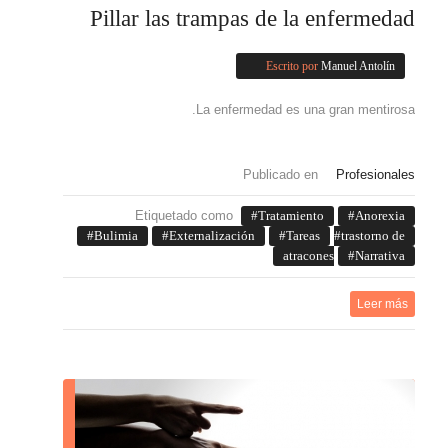
Pillar las trampas de la enfermedad
Escrito por
Manuel Antolín
La enfermedad es una gran mentirosa.
Publicado en
Profesionales
Etiquetado como
Tratamiento
Anorexia
Bulimia
Externalización
Tareas
trastorno de
atracones
Narrativa
Leer más