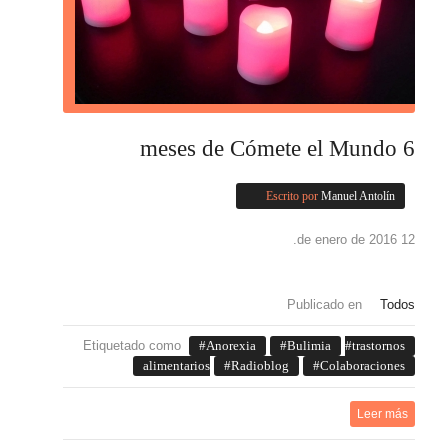
6 meses de Cómete el Mundo
Escrito por
Manuel Antolín
12 de enero de 2016.
Publicado en
Todos
Etiquetado como
Anorexia
Bulimia
trastornos
alimentarios
Radioblog
Colaboraciones
Leer más