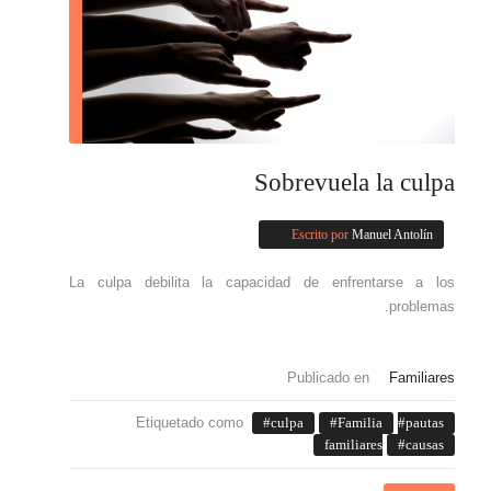
Sobrevuela la culpa
Escrito por
Manuel Antolín
La culpa debilita la capacidad de enfrentarse a los
problemas.
Publicado en
Familiares
Etiquetado como
culpa
Familia
pautas
familiares
causas