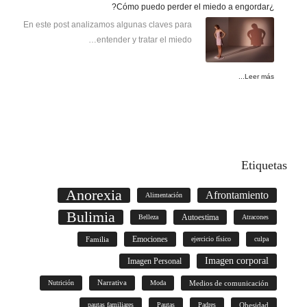
¿Cómo puedo perder el miedo a engordar?
En este post analizamos algunas claves para
entender y tratar el miedo…
Leer más...
Etiquetas
Anorexia
Afrontamiento
Alimentación
Bulimia
Autoestima
Belleza
Atracones
Familia
Emociones
ejercicio físico
culpa
Imagen corporal
Imagen Personal
Nutrición
Narrativa
Moda
Medios de comunicación
pautas familiares
Pautas
Padres
Obesidad